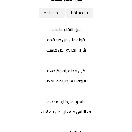
+ حجم الخط
- حجم الخط
حبل النخاع كلمات
قولو على من صد قده
شرتا الغريبي كل ماهب
كلي فدا عينه وكبدهه
بالروف يسرط ريقه العذب
العنق مايحتاي مدهه
ف الناس خاف ان كان بك قلب