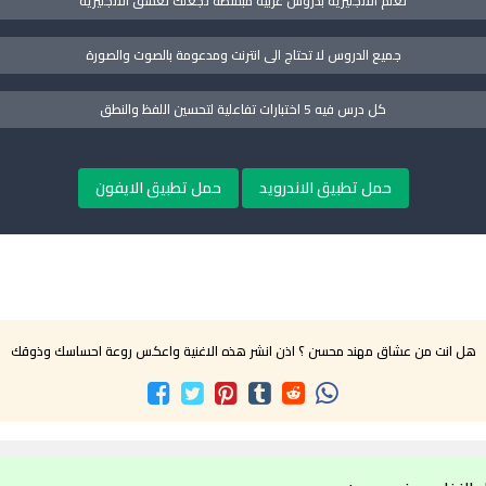
تعلم الانجليزية بدروس عربية مبسطة تجعلك تعشق الانجليزية
جميع الدروس لا تحتاج الى انترنت ومدعومة بالصوت والصورة
كل درس فيه 5 اختبارات تفاعلية لتحسين اللفظ والنطق
حمل تطبيق الاندرويد
حمل تطبيق الايفون
هل انت من عشاق مهند محسن ؟ اذن انشر هذه الاغنية واعكس روعة احساسك وذوقك