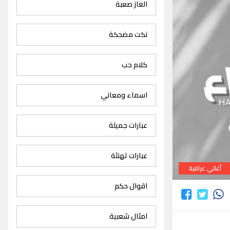
الغاز صعبة
نكت مضحكة
كلام حب
اسماء ومعاني
عبارات جميلة
عبارات تهنئة
أغاني عراقية
اقوال حكم
امثال شعبية