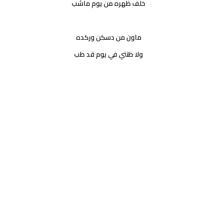
خلف ظهره من يوم ماشب
ماون من دسكن وركده
ولا ظنتي في يوم قد طب