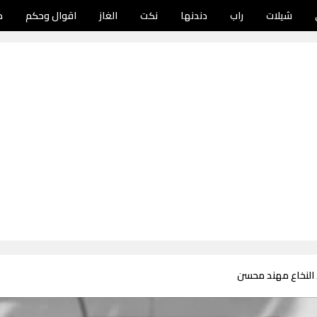
شيلات
راب
دندنها
نكت
الغاز
اقوال وحكم
د
 النخاع مهند محسن