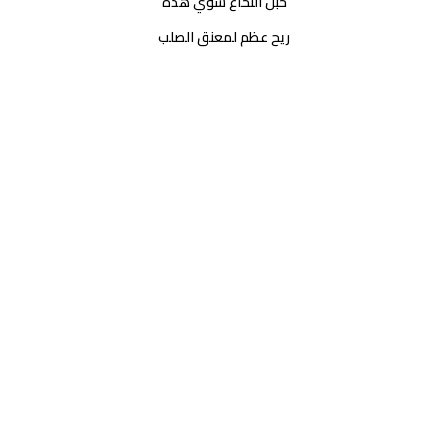
حبل النخاع شوي هده
ريح عظم لمعنق الصلب