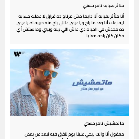
متاثر بغيابه تامر حسني
أنا متأثر بغيابه أنا دايما مش مرتاح ده فراق لا عملت حسابه
ليه زعلت أنا بعد ما راح وياعيني عاللي راح منه حبيبه اه ياعيني
ده محدش في الحياه دي عاش اللي بينه وبيني وماسبتش أي
مكان كان راحه معايا
ماتمشيش تامر حسني
معقول أنا وانت ييجي علينا يوم نتفق فيه نبعد عن بعض