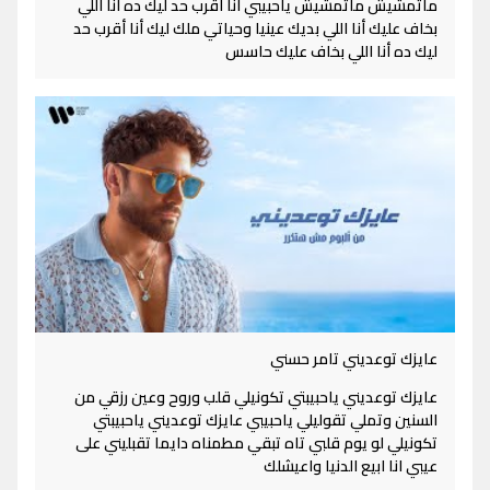
ماتمشيش ماتمشيش ياحبيبي أنا أقرب حد ليك ده أنا اللي
بخاف عليك أنا اللي بديك عينيا وحياتي ملك ليك أنا أقرب حد
ليك ده أنا اللي بخاف عليك حاسس
عايزك توعديني تامر حسني
عايزك توعديني ياحبيبتي تكونيلي قلب وروح وعين رزقي من
السنين وتملي تقوليلي ياحبيبي عايزك توعديني ياحبيبتي
تكونيلي لو يوم قلبي تاه تبقي مطمناه دايما تقبليني على
عيبي انا ابيع الدنيا واعيشلك