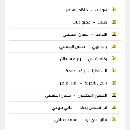
هو انت
-
كاظم الساهر
حبيتك
-
عمرو دياب
اللذاذة
-
حسين الجسمي
باب ابوي
-
حسين الجسمي
بكلم نفسي
-
بهاء سلطان
انت الدنيا
-
راغب علامة
بالجي بالحرية
-
امال ماهر
الصقور المخلصين
-
حسين الجسمي
لم اتحسس يدها
-
غاني مهدي
قالوا عني ايه
-
محمد حماقي