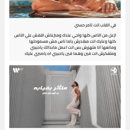
في القلب انت تامر حسني
ازعل من الناس كلها واجي عندك ومبزعلش اقفش علي الناس
كلها وعليك انت مبقدرش ياما ناس مش مسموحلها
ومانعها انا متهزرش بس انت اعمل مابدالك ياحبيبي
ومتفكرش انت فين وهما فين ياحبيبي اه ياصبري عليك