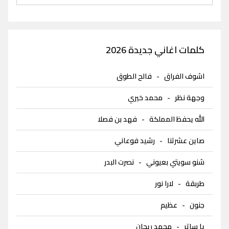
كلمات اغاني جديدة 2026
اشوف الفراق
-
فالح الطوق
وجهة نظر
-
محمد خيري
الله يحفظ المملكة
-
فهد بن فصلا
صاين عشرتنا
-
رشيد فوعاني
شنو سويتي بعيوني
-
نصرت البدر
طربقة
-
لارا نور
جنون
-
عظيم
يا ساتر
-
محمد ريحان