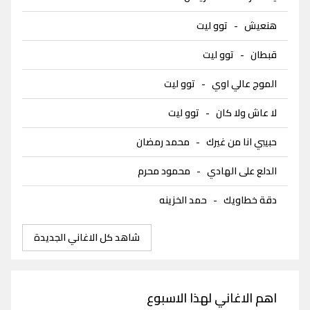
هنعيش
-
توو ليت
قبطان
-
توو ليت
الموج عالي اوي
-
توو ليت
لا عاش ولا كان
-
توو ليت
حبيبي انا من غيرك
-
محمد رمضان
الدلع على الهادي
-
محمود محرم
دقة خطاويك
-
حمد الخزينه
شاهد كل الاغاني الجديدة
اهم الاغاني لهذا الاسبوع