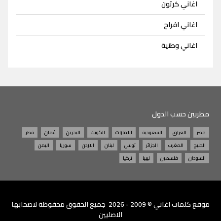
اغاني كرتون
اغاني افراح
اغاني وطنية
مطربين حسب الدول
مصر
العراق
السعودية
الامارات
الكويت
البحرين
عُمان
قطر
الخليج
المغرب
الجزائر
تونس
لبنان
الاردن
سوريا
اليمن
السودان
فلسطين
ليبيا
تركيا
موقع
كلمات اغاني
© 2009 - 2026 جميع الحقوق محفوظة لاصحابها
الاصليين