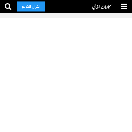
كلمات اغاني
القران الكريم