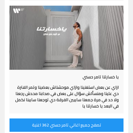
يا خسارتنا تامر حسني
ازاي عن بعض استغنينا وازاي موحشناش بعضينا وتمر الفترة
دي علينا ومنسألش سؤال على بعض في صحابنا محدش رجعنا
ولا حد في مرة جمعنا سايبين الفرقة دي توجعنا سايبنا نكمل
في البعد يا خسارتنا يا
تصفح جميع اغاني تامر حسني 362 اغنية