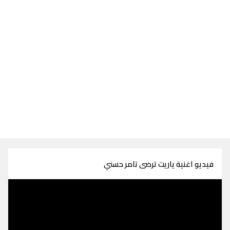
فيديو اغنية ياريت ترضى تامر حسني