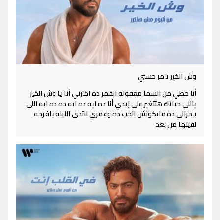
وش الخير تامر حسني
أنا حظي من السما معقوله القمر ده اخترني أنا يا وش الخير
ياللي حياتك هتتغير على إيدي أنا ده ايه ده ايه ده ده ايه اللي
بيجرالي ده مايكونش الحب ده وعمري ابتدى الليله يافرحه
لقيتها من بعد