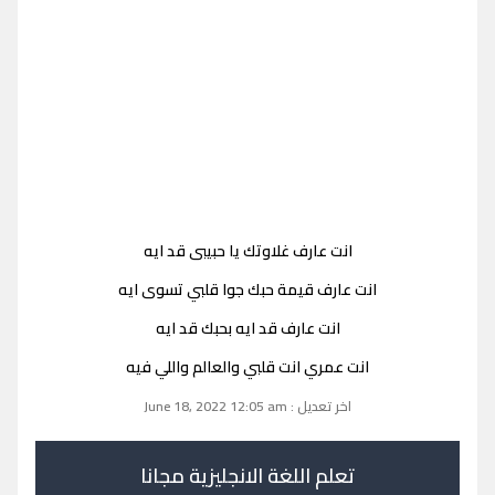
انت عارف غلاوتك يا حبيبى قد ايه
انت عارف قيمة حبك جوا قلبي تسوى ايه
انت عارف قد ايه بحبك قد ايه
انت عمري انت قلبي والعالم واللي فيه
اخر تعديل : June 18, 2022 12:05 am
تعلم اللغة الانجليزية مجانا