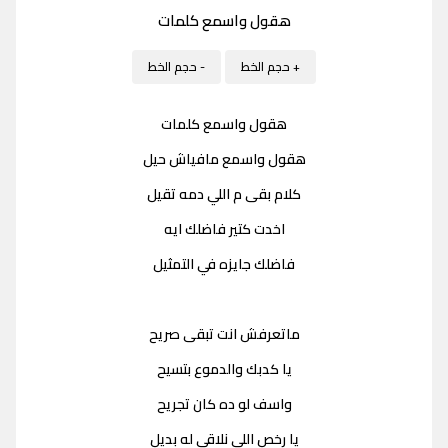
هقول واسمع كلمات
+ حجم الخط
- حجم الخط
هقول واسمع كلمات
هقول واسمع مافياش حيل
كلام بقى م اللي دمه تقيل
اخدت كتير فاضلك ايه
فاضلك جايزه في التمثيل
ماتعرفش انت تبقى صريح
يا كدبك والدموع بتسيح
واسف لو ده كان تجريح
يا رخص اللي نلاقي له بديل