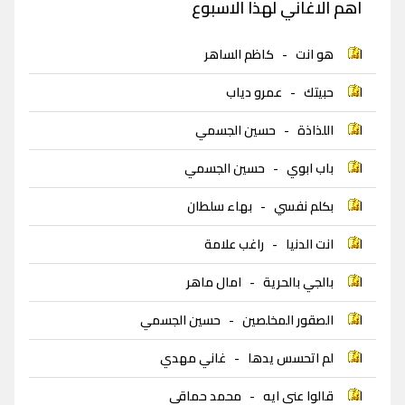
اهم الاغاني لهذا الاسبوع
هو انت
-
كاظم الساهر
حبيتك
-
عمرو دياب
اللذاذة
-
حسين الجسمي
باب ابوي
-
حسين الجسمي
بكلم نفسي
-
بهاء سلطان
انت الدنيا
-
راغب علامة
بالجي بالحرية
-
امال ماهر
الصقور المخلصين
-
حسين الجسمي
لم اتحسس يدها
-
غاني مهدي
قالوا عني ايه
-
محمد حماقي