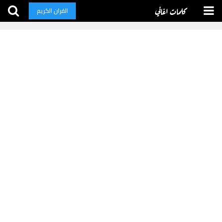
كلمات اغاني
القران الكريم