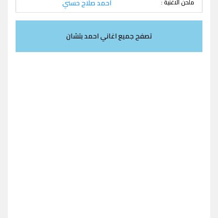
ملحن الاغنية :
احمد صلاح حسني
تصفح جميع اغاني احمد بتشان