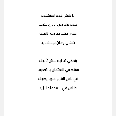
انا شكرا كده استكفيت
عييت بيك بس اديني عفيت
سنين حبلك ده بيه اتلفيت
خنقني وكان بجد شديد
بتحكي ف ايه بلاش تأليف
سقط في الامتحان يا ضعيف
في ناس القرب منها يضيف
وناس في البعد عنها نزيد