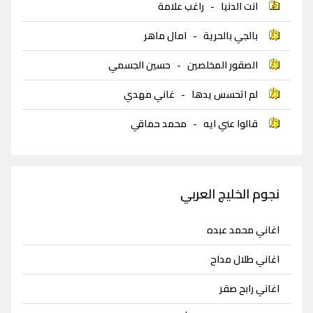
انت الدنيا
-
راغب علامة
بالجي بالحرية
-
امال ماهر
الصقور المخلصين
-
حسين الجسمي
لم اتحسس يدها
-
غاني مهدي
قالوا عني ايه
-
محمد حماقي
نجوم الخليج العربي
اغاني محمد عبده
اغاني طلال مداح
اغاني رابح صقر