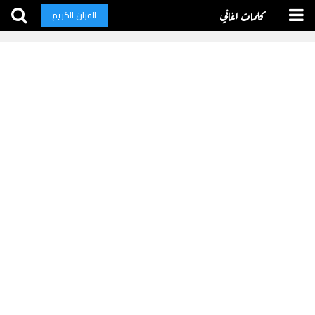
كلمات اغاني
القران الكريم