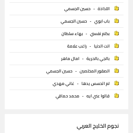
اللذاذة
-
حسين الجسمي
باب ابوي
-
حسين الجسمي
بكلم نفسي
-
بهاء سلطان
انت الدنيا
-
راغب علامة
بالجي بالحرية
-
امال ماهر
الصقور المخلصين
-
حسين الجسمي
لم اتحسس يدها
-
غاني مهدي
قالوا عني ايه
-
محمد حماقي
نجوم الخليج العربي