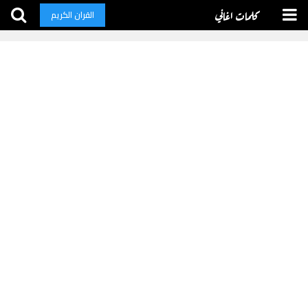
كلمات اغاني
القران الكريم