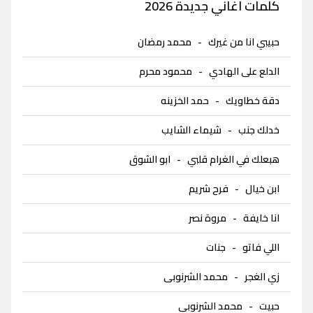
كلمات اغاني جديدة 2026
حبيبي انا من غيرك
-
محمد رمضان
الدلع على الهادي
-
محمود محرم
دقة خطاويك
-
حمد الخزينه
خدلك جنب
-
شيماء الشايب
هبعلك في الغرام قلبي
-
ابو الشوق
ابن خيال
-
فرح شريم
انا خايفة
-
مروة نصر
اللي فاتو
-
جنات
زي الغجر
-
محمد الشرنوبى
حبيت
-
محمد الشرنوبى