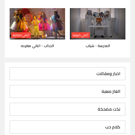
أغاني كويتية
أغاني اماراتية
المدرسة - شياب
الجذاب - اغاني منفرده
اخبار ومقالات
الغاز صعبة
نكت مضحكة
كلام حب