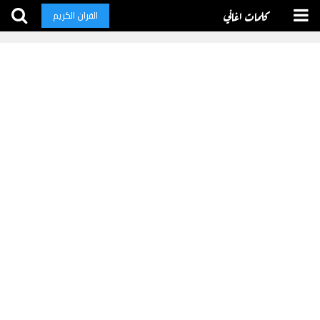
كلمات اغاني
القران الكريم