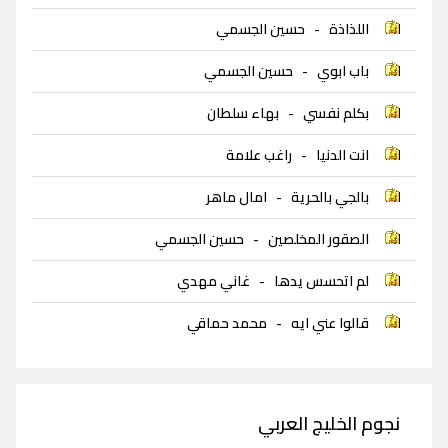
اللذاذة
-
حسين الجسمي
باب ابوي
-
حسين الجسمي
بكلم نفسي
-
بهاء سلطان
انت الدنيا
-
راغب علامة
بالجي بالحرية
-
امال ماهر
الصقور المخلصين
-
حسين الجسمي
لم اتحسس يدها
-
غاني مهدي
قالوا عني ايه
-
محمد حماقي
نجوم الخليج العربي