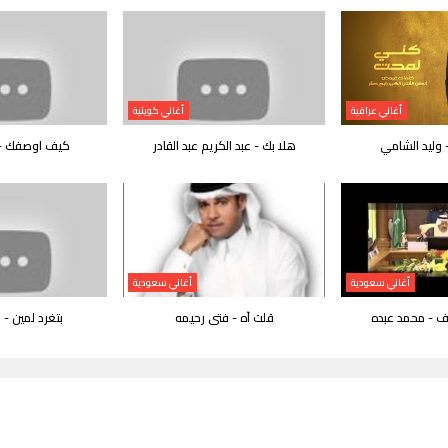
أغاني عراقية
أغاني كويتية
وليد الشامي
هلا بك - عبد الكريم عبد القادر
كيف اوصفك - 
أغاني سعودية
أغاني سعودية
ف - محمد عبده
قلت آه - فتى رحيمه
بتغرد لمين - 