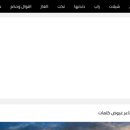
شيلات
راب
دندنها
نكت
الغاز
اقوال وحكم
د
اعر غيوض كلمات