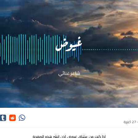
غيوض
شاعر غنائي
ة
اذا كنت من عشاق غيوض اذن انشر هذه الصفحة