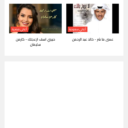
أغاني سعودية
أغاني مصرية
عسى ما شر - خالد عبد الرحمن
حبيبي اسف ازعجتك - كارمن
سليمان