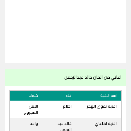
اغاني من الحان خالد عبدالرحمن
اسم الاغنية
غناء
كلمات
اغنية تقوى الهجر
احلام
الامل
المجروح
اغنية لكاعتي
خالد عبد
واحد
الرحمن