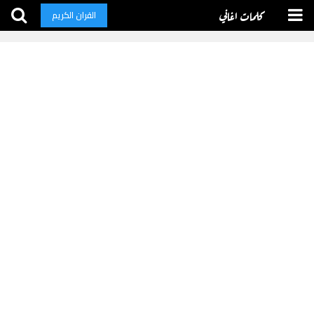
كلمات اغاني
القران الكريم