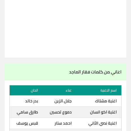
اغاني من كلمات فقار الماجد
اسم الاغنية
غناء
الحان
اغنية مشتاك
جلال الزين
بدر خالد
اغنية اكو انسان
دموع تحسين
طارق سامي
اغنية نصي الثاني
احمد ستار
قبس يوسف