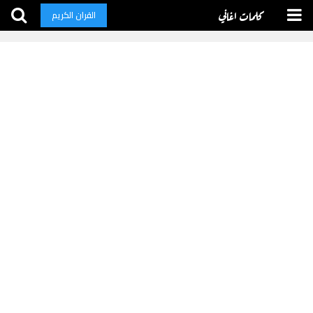
كلمات اغاني
القران الكريم