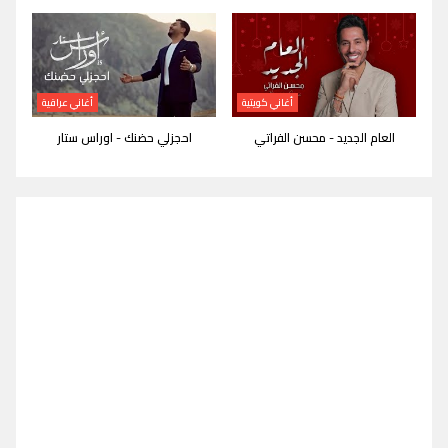
أغاني كويتية
أغاني عراقية
العام الجديد - محسن الفراتي
احجزلي حضنك - اوراس ستار