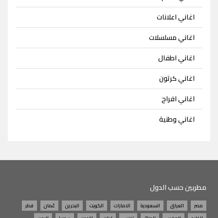
اغاني اعلانات
اغاني مسلسلات
اغاني اطفال
اغاني كرتون
اغاني افراح
اغاني وطنية
مطربين حسب الدول
مصر
العراق
السعودية
الامارات
الكويت
البحرين
عُمان
قطر