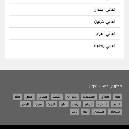
اغاني اطفال
اغاني كرتون
اغاني افراح
اغاني وطنية
مطربين حسب الدول
مصر
العراق
السعودية
الامارات
الكويت
البحرين
عُمان
قطر
الخليج
المغرب
الجزائر
تونس
لبنان
الاردن
سوريا
اليمن
السودان
فلسطين
ليبيا
تركيا