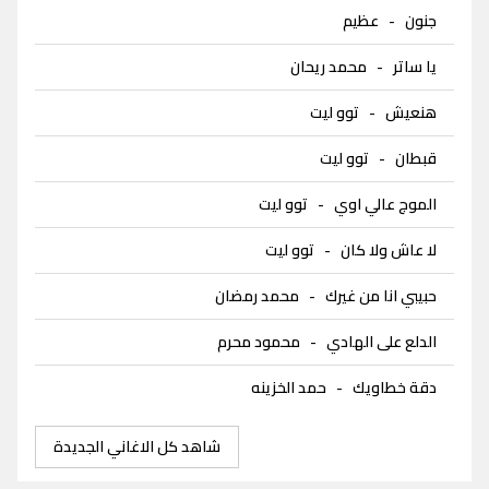
جنون
-
عظيم
يا ساتر
-
محمد ريحان
هنعيش
-
توو ليت
قبطان
-
توو ليت
الموج عالي اوي
-
توو ليت
لا عاش ولا كان
-
توو ليت
حبيبي انا من غيرك
-
محمد رمضان
الدلع على الهادي
-
محمود محرم
دقة خطاويك
-
حمد الخزينه
شاهد كل الاغاني الجديدة