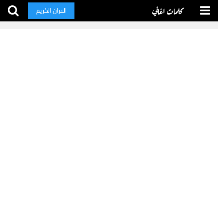
كلمات اغاني
القران الكريم