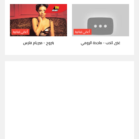
أغاني لبنانية
أغاني لبنانية
غنى للحب - ماجدة الرومي
بتروح - ميريام فارس