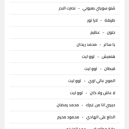
شنو سويتي بعيوني
-
نصرت البدر
طربقة
-
لارا نور
جنون
-
عظيم
يا ساتر
-
محمد ريحان
هنعيش
-
توو ليت
قبطان
-
توو ليت
الموج عالي اوي
-
توو ليت
لا عاش ولا كان
-
توو ليت
حبيبي انا من غيرك
-
محمد رمضان
الدلع على الهادي
-
محمود محرم