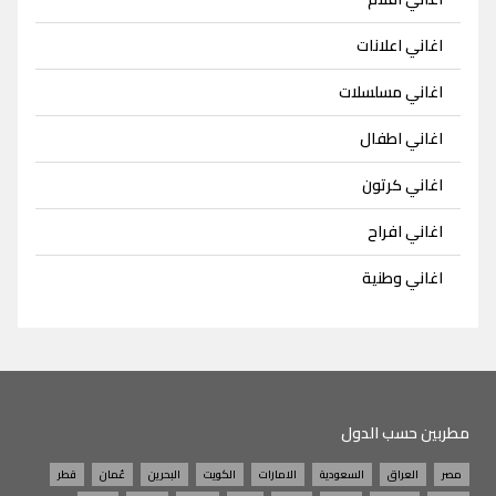
اغاني اعلانات
اغاني مسلسلات
اغاني اطفال
اغاني كرتون
اغاني افراح
اغاني وطنية
مطربين حسب الدول
مصر
العراق
السعودية
الامارات
الكويت
البحرين
عُمان
قطر