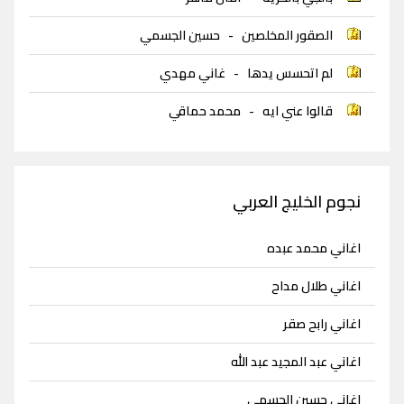
الصقور المخلصين
-
حسين الجسمي
لم اتحسس يدها
-
غاني مهدي
قالوا عني ايه
-
محمد حماقي
نجوم الخليج العربي
اغاني محمد عبده
اغاني طلال مداح
اغاني رابح صقر
اغاني عبد المجيد عبد الله
اغاني حسين الجسمي