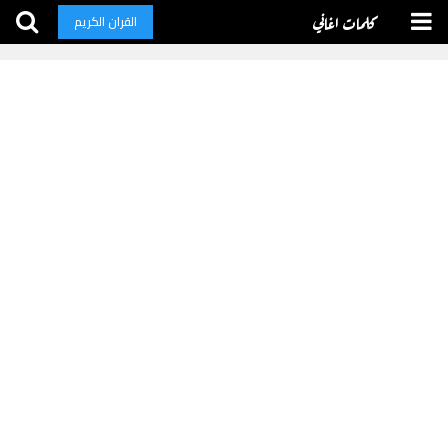
كلمات اغاني
القران الكريم