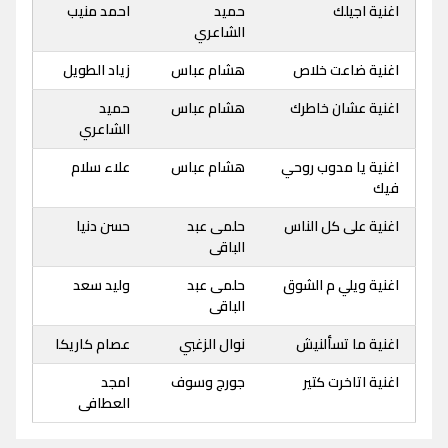
اغنية اجيلك
حميد
احمد منيب
الشاعري
اغنية ضاعت خلاص
هشام عباس
زياد الطويل
اغنية عشان خاطرك
هشام عباس
حميد
الشاعري
اغنية يا مدوب روحي
هشام عباس
علاء سلام
فيك
اغنية على كل الناس
حلمى عبد
حسن دنيا
الباقى
اغنية ويلي م الشوق
حلمى عبد
وليد سعد
الباقى
اغنية ما تسألنيش
نوال الزغبي
عصام كاريكا
اغنية اتاخرت كتير
جورج وسوف
امجد
العطافى