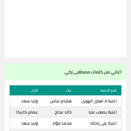
اغاني من كلمات مصطفى زكي
اسم الاغنية
غناء
الحان
اغنية لا تعبنى الهوى
هشام عباس
وليد سعد
اغنية يصعب عليا
خالد عجاج
عصام كاريكا
اغنية على راحتك
محمد فؤاد
وليد سعد