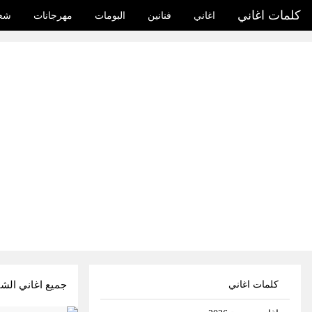
كلمات اغاني
اغاني
فنانين
البومات
مهرجانات
شع
جميع اغاني الش
كلمات اغاني