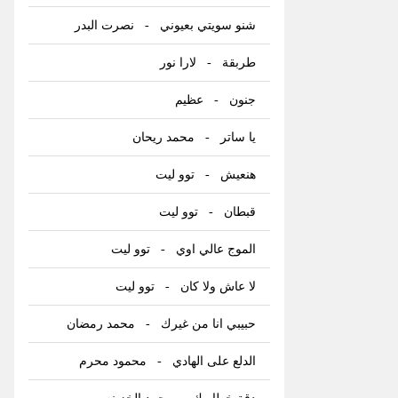
شنو سويتي بعيوني
-
نصرت البدر
طربقة
-
لارا نور
جنون
-
عظيم
يا ساتر
-
محمد ريحان
هنعيش
-
توو ليت
قبطان
-
توو ليت
الموج عالي اوي
-
توو ليت
لا عاش ولا كان
-
توو ليت
حبيبي انا من غيرك
-
محمد رمضان
الدلع على الهادي
-
محمود محرم