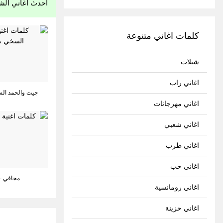
احدث اغاني الش
كلمات اغاني متنوعة
شيلات
اغاني راب
جيت والحمد الس
اغاني مهرجانات
اغاني شعبي
اغاني طرب
اغاني حب
مجافي - 
اغاني رومانسية
اغاني حزينة