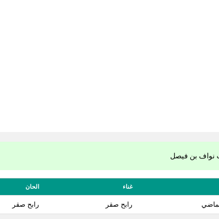
 نواف بن فيصل
غناء
الحان
لماضي
رابح صقر
رابح صقر