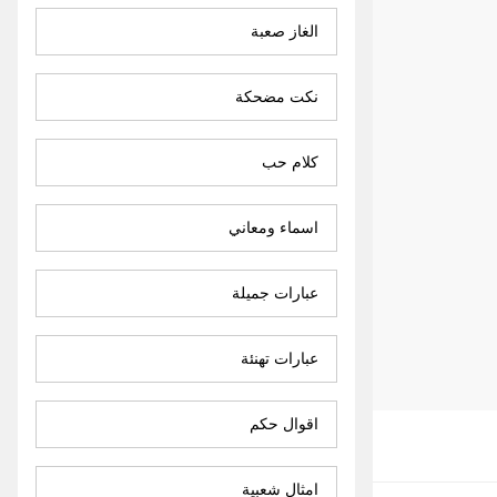
الغاز صعبة
نكت مضحكة
كلام حب
اسماء ومعاني
عبارات جميلة
عبارات تهنئة
اقوال حكم
امثال شعبية