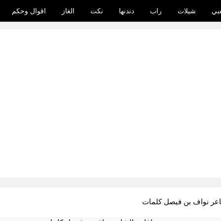
بي
شيلات
راب
دندنها
نكت
الغاز
اقوال وحكم
اعر نواف بن فيصل كلمات