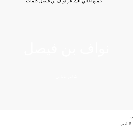
نواف بن فيصل
شاعر غنائي
ل
ني