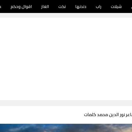
شيلات
راب
دندنها
نكت
الغاز
اقوال وحكم
د
عر نور الدين محمد كلمات