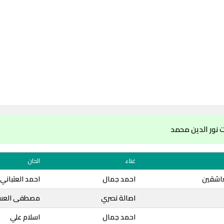
 نور الدين محمد
غناء
الحان
عاشقين
احمد جمال
احمد العتباني
اصالة نصري
مصطفى العس
احمد جمال
اسلام علي