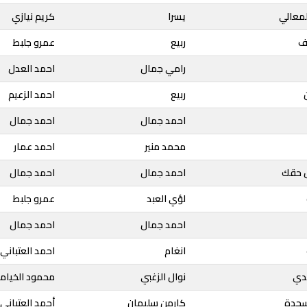
لمعالي
يسرا
كريم نيازي
ف
ربيع
عمرو جلبط
رامي جمال
احمد العدل
ربيع
احمد الزعيم
احمد جمال
احمد جمال
محمد منير
احمد عمار
 حقك
احمد جمال
احمد جمال
لؤي العبد
عمرو جلبط
احمد جمال
احمد جمال
انغام
احمد العتباني
يدي
نوال الزغبي
محمود الخيام
سجدة
كارمن سليمان
أحمد العتباني