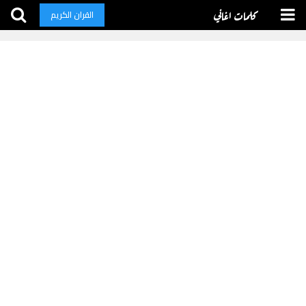
كلمات اغاني
القران الكريم