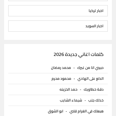
اخبار تركيا
اخبار السويد
كلمات اغاني جديدة 2026
حبيبي انا من غيرك
-
محمد رمضان
الدلع على الهادي
-
محمود محرم
دقة خطاويك
-
حمد الخزينه
خدلك جنب
-
شيماء الشايب
هبعلك في الغرام قلبي
-
ابو الشوق