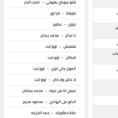
شنو سويتي بعيوني
-
نصرت البدر
طربقة
-
لارا نور
جنون
-
عظيم
ف
يا ساتر
-
محمد ريحان
هنعيش
-
توو ليت
اب
قبطان
-
توو ليت
الموج عالي اوي
-
توو ليت
لا عاش ولا كان
-
توو ليت
حبيبي انا من غيرك
-
محمد رمضان
الدلع على الهادي
-
محمود محرم
دقة خطاويك
-
حمد الخزينه