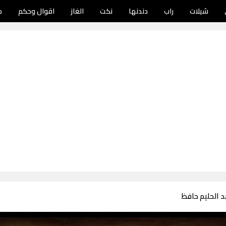
شيلات
راب
دندنها
نكت
الغاز
اقوال وحكم
د
 الحليم حافظ