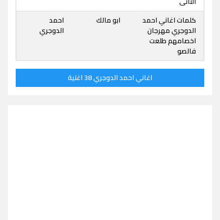
التانى
كلمات اغاني احمد
ابو مالك
احمد
الدوجري مهرجان
الدوجري
اخصامهم طلعت
فالصو
اغاني احمد الدوجري 38 اغنية