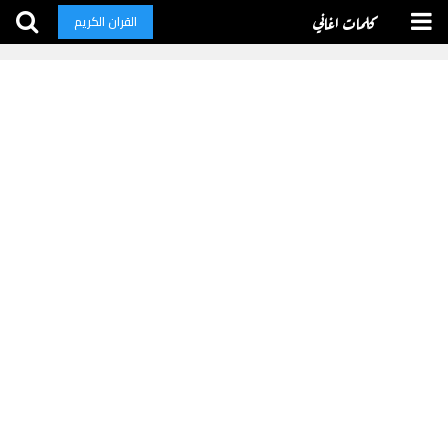
كلمات اغاني
القران الكريم