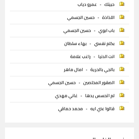
حبيتك
-
عمرو دياب
اللذاذة
-
حسين الجسمي
باب ابوي
-
حسين الجسمي
بكلم نفسي
-
بهاء سلطان
انت الدنيا
-
راغب علامة
بالجي بالحرية
-
امال ماهر
الصقور المخلصين
-
حسين الجسمي
لم اتحسس يدها
-
غاني مهدي
قالوا عني ايه
-
محمد حماقي