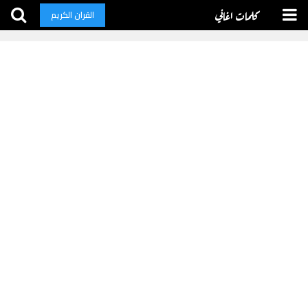
كلمات اغاني
القران الكريم