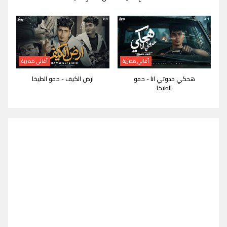
أغاني مصرية
أغاني مصرية
هحكي حدوتي انا - حمو
ارض الكيف - حمو الطيخا
الطيخا