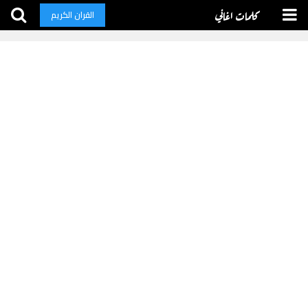
كلمات اغاني
القران الكريم