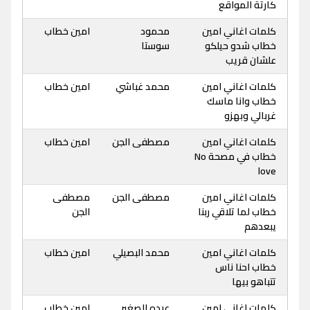
كارتة المواقع
كلمات اغاني امين
محمود
امين خطاب
خطاب شدو حيلكو
سوستا
علشان قريب
كلمات اغاني امين
محمد غباشي
امين خطاب
خطاب وانا ماسك
غربالي وبهزو
كلمات اغاني امين
مصطفى الجن
امين خطاب
خطاب في مصحة No
love
كلمات اغاني امين
مصطفى الجن
مصطفى
خطاب لما تلاقي ربنا
الجن
يبعدهم
كلمات اغاني امين
محمد البصيلي
امين خطاب
خطاب احنا ناس
تتباهو بيها
كلمات اغاني امين
عبده الصغير
امين خطاب