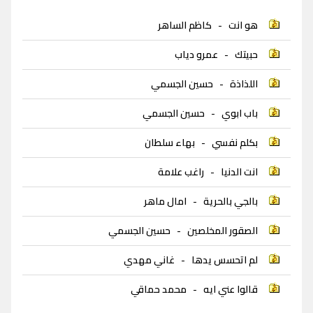
هو انت
-
كاظم الساهر
حبيتك
-
عمرو دياب
اللذاذة
-
حسين الجسمي
باب ابوي
-
حسين الجسمي
بكلم نفسي
-
بهاء سلطان
انت الدنيا
-
راغب علامة
بالجي بالحرية
-
امال ماهر
الصقور المخلصين
-
حسين الجسمي
لم اتحسس يدها
-
غاني مهدي
قالوا عني ايه
-
محمد حماقي