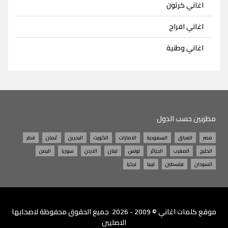
اغاني كرتون
اغاني افراح
اغاني وطنية
مطربين حسب الدول
مصر
العراق
السعودية
الامارات
الكويت
البحرين
عُمان
قطر
الخليج
المغرب
الجزائر
تونس
لبنان
الاردن
سوريا
اليمن
السودان
فلسطين
ليبيا
تركيا
موقع
كلمات اغاني
© 2009 - 2026 جميع الحقوق محفوظة لاصحابها
الاصليين