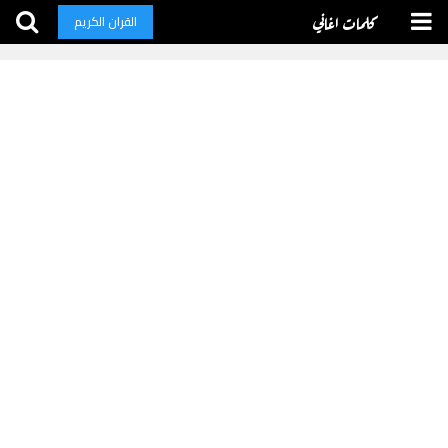
كلمات اغاني
القران الكريم