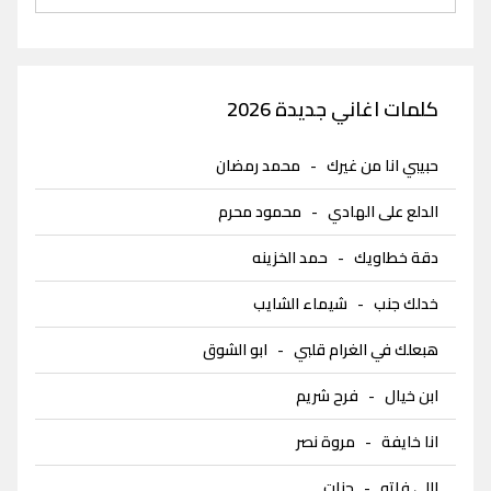
كلمات اغاني جديدة 2026
حبيبي انا من غيرك
-
محمد رمضان
الدلع على الهادي
-
محمود محرم
دقة خطاويك
-
حمد الخزينه
خدلك جنب
-
شيماء الشايب
هبعلك في الغرام قلبي
-
ابو الشوق
ابن خيال
-
فرح شريم
انا خايفة
-
مروة نصر
اللي فاتو
-
جنات