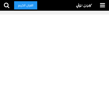
كلمات اغاني
القران الكريم