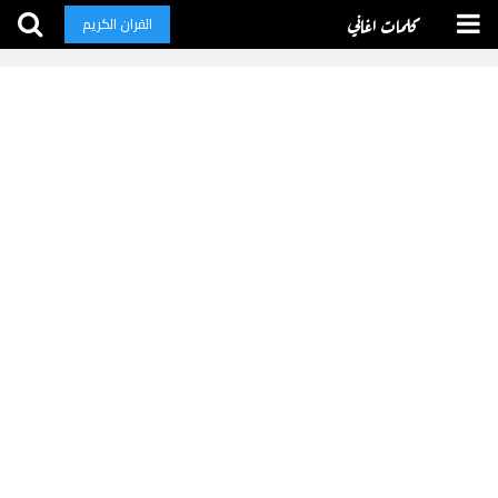
كلمات اغاني
القران الكريم