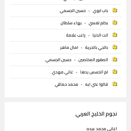
باب ابوي
-
حسين الجسمي
بكلم نفسي
-
بهاء سلطان
انت الدنيا
-
راغب علامة
بالجي بالحرية
-
امال ماهر
الصقور المخلصين
-
حسين الجسمي
لم اتحسس يدها
-
غاني مهدي
قالوا عني ايه
-
محمد حماقي
نجوم الخليج العربي
اغاني محمد عبده