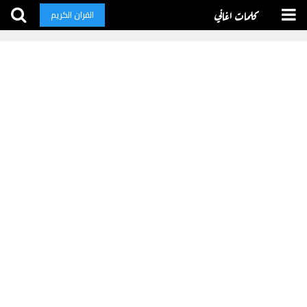
كلمات اغاني
القران الكريم