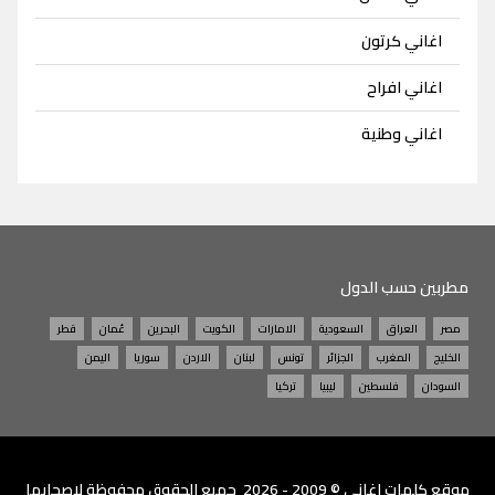
اغاني كرتون
اغاني افراح
اغاني وطنية
مطربين حسب الدول
مصر
العراق
السعودية
الامارات
الكويت
البحرين
عُمان
قطر
الخليج
المغرب
الجزائر
تونس
لبنان
الاردن
سوريا
اليمن
السودان
فلسطين
ليبيا
تركيا
موقع
كلمات اغاني
© 2009 - 2026 جميع الحقوق محفوظة لاصحابها