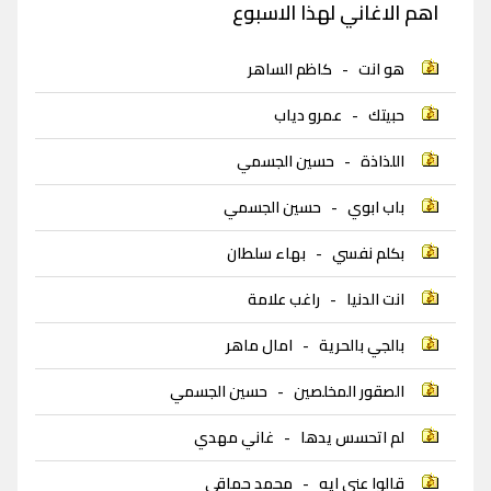
اهم الاغاني لهذا الاسبوع
هو انت
-
كاظم الساهر
حبيتك
-
عمرو دياب
اللذاذة
-
حسين الجسمي
باب ابوي
-
حسين الجسمي
بكلم نفسي
-
بهاء سلطان
انت الدنيا
-
راغب علامة
بالجي بالحرية
-
امال ماهر
الصقور المخلصين
-
حسين الجسمي
لم اتحسس يدها
-
غاني مهدي
قالوا عني ايه
-
محمد حماقي