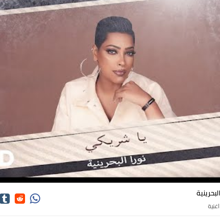
كلمات اغاني نورا البحرينية
لبحرينية