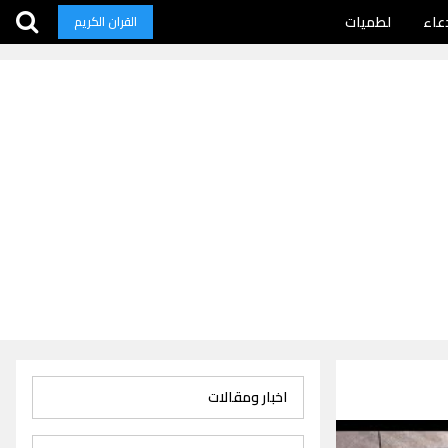
عاء
لطميات
القران الكريم
اخبار ومقالات