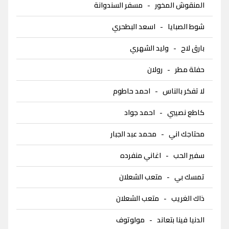
المنقوش المخور
-
مسفر السندوانة
شوط الصبايا
-
اسعد البطحري
بارق لاح
-
وليد الشهري
حفلة مطر
-
رولان
لا تفكر بالناس
-
احمد حاطوم
كاطع نصيبي
-
احمد جواد
محتاجك اني
-
محمد عبد الجبار
سفير الحب
-
اغاني منفرده
تمسك بي
-
متعب الشعلان
ذاك الغريب
-
متعب الشعلان
الدنيا فينا بتعاند
-
مولوتوف