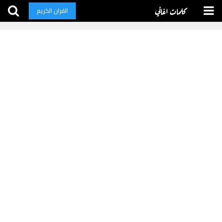
كلمات اغاني
القران الكريم