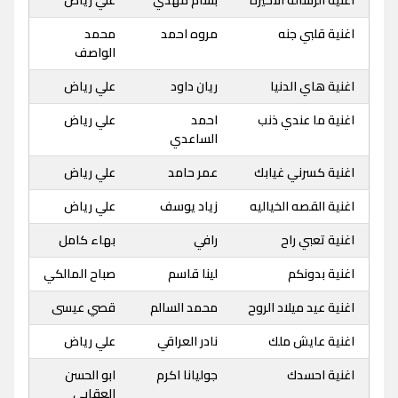
اغنية الرسالة الاخيرة
بسام مهدي
علي رياض
اغنية قلبي جنه
مروه احمد
محمد
الواصف
اغنية هاي الدنيا
ريان داود
علي رياض
اغنية ما عندي ذنب
احمد
علي رياض
الساعدي
اغنية كسرني غيابك
عمر حامد
علي رياض
اغنية القصه الخياليه
زياد يوسف
علي رياض
اغنية تعبي راح
رافي
بهاء كامل
اغنية بدونكم
لينا قاسم
صباح المالكي
اغنية عيد ميلاد الروح
محمد السالم
قصي عيسى
اغنية عايش ملك
نادر العراقي
علي رياض
اغنية احسدك
جوليانا اكرم
ابو الحسن
العقابي