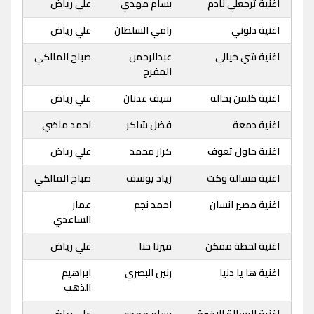
اغنية ترجعلي نادم
بسام مهدي
علي رياض
اغنية دلوني
رامي السلطان
علي رياض
اغنية شي خيالي
عبدالرحمن
صباح المالكي
المفرج
اغنية كلمن بحاله
سيف عدنان
علي رياض
اغنية دمعة
فضل شاكر
احمد ماضي
اغنية حاول تعوف
كرار محمد
علي رياض
اغنية مسالة وكت
زياد يوسف
صباح المالكي
اغنية مصير انسان
احمد نجم
عمار
الساعدي
اغنية لحظة ممكن
ميرنا حنا
علي رياض
اغنية ها يا دنيا
رنين البصري
ابراهيم
الذهب