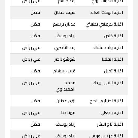
اغنية فدوات اروح
رعد جاسم
علي رياض
اغنية الوكت الغلط
سيف عدنان
فضل
اغنية كرهتني بطيبتي
عدنان بريسم
فضل
اغنية خلص
زياد يوسف
فضل
اغنية واحد عشك
رعد الناصري
علي رياض
اغنية اتفقنا
شوشو ناصر
علي رياض
اغنية تخيل
قيس هشام
فضل
اغنية ابقى اريدك
محمد
علي رياض
الحميداوي
اغنية اختياري الصح
لؤي عدنان
فضل
اغنية راجعلي
ميرنا حنا
علي رياض
اغنية تاج البشر
زياد يوسف
فضل
اغنية عريس وربعي
زياد يوسف
علي رياض