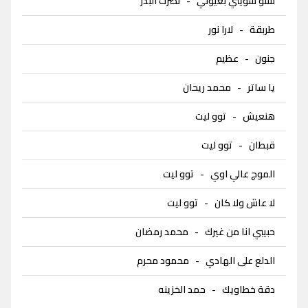
شنو سويتي بعيوني
-
نصرت البدر
طربقة
-
لارا نور
جنون
-
عظيم
يا ساتر
-
محمد ريحان
هنعيش
-
توو ليت
قبطان
-
توو ليت
الموج عالي اوي
-
توو ليت
لا عاش ولا كان
-
توو ليت
حبيبي انا من غيرك
-
محمد رمضان
الدلع على الهادي
-
محمود محرم
دقة خطاويك
-
حمد الخزينه