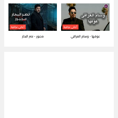
أغاني عراقية
أغاني عراقية
عوفها - وسام العراقي
مجبور - نصر البحار