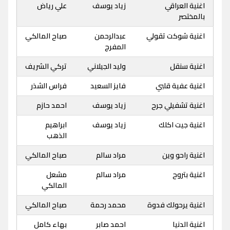
اغنية العراقي
زياد يوسف
علي رياض
بالمختصر
اغنية شوكت تقولي
عبدالرحمن
صباح المالكي
المفرج
اغنية سنقل
وليد الجيلاني
تركي الشريف
اغنية عفية قلبي
فايز السعيد
فراس الشذر
اغنية تشفيلي جرح
زياد يوسف
احمد حازم
اغنية جيت اكلك
زياد يوسف
ابراهيم
الذهب
اغنية راحو وين
مراد سالم
صباح المالكي
اغنية بتروح
مراد سالم
مشعل
المالكي
اغنية يرحولك فدوة
محمد رحمة
صباح المالكي
اغنية الدنيا
احمد صابر
بهاء كامل