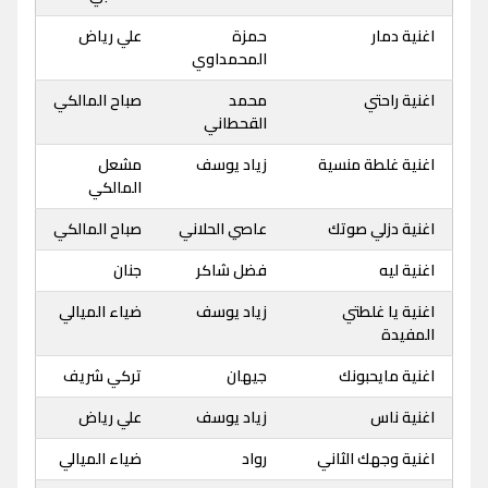
اغنية دمار
حمزة
علي رياض
المحمداوي
اغنية راحتي
محمد
صباح المالكي
القحطاني
اغنية غلطة منسية
زياد يوسف
مشعل
المالكي
اغنية دزلي صوتك
عاصي الحلاني
صباح المالكي
اغنية ليه
فضل شاكر
جنان
اغنية يا غلطتي
زياد يوسف
ضياء الميالي
المفيدة
اغنية مايحبونك
جيهان
تركي شريف
اغنية ناس
زياد يوسف
علي رياض
اغنية وجهك الثاني
رواد
ضياء الميالي