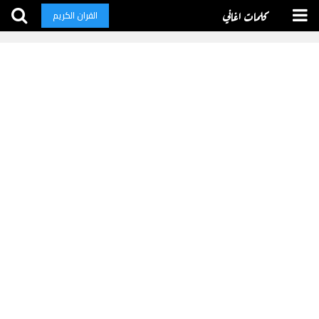
كلمات اغاني
القران الكريم