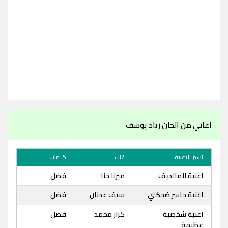
اغاني من الحان زياد يوسف
اسم الاغنية
غناء
كلمات
اغنية المالديف
ميرنا حنا
فضل
اغنية خاسر ضحكتي
سيف عدنان
فضل
اغنية شخصية
كرار محمد
فضل
عظيمة