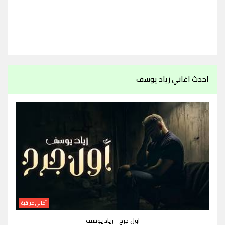
احدث اغاني زياد يوسف
أغاني عراقية
اول جرح - زياد يوسف