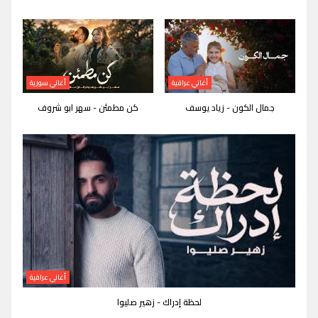
أغاني عراقية
أغاني سورية
جمال الكون - زياد يوسف
كن مطمئن - سهر ابو شروف
أغاني عراقية
لحظة إدراك - زهير صليوا