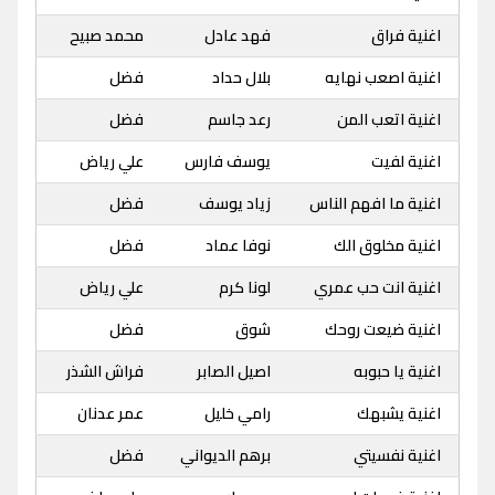
اغنية فراق
فهد عادل
محمد صبيح
اغنية اصعب نهايه
بلال حداد
فضل
اغنية اتعب المن
رعد جاسم
فضل
اغنية لفيت
يوسف فارس
علي رياض
اغنية ما افهم الناس
زياد يوسف
فضل
اغنية مخلوق الك
نوفا عماد
فضل
اغنية انت حب عمري
لونا كرم
علي رياض
اغنية ضيعت روحك
شوق
فضل
اغنية يا حبوبه
اصيل الصابر
فراش الشذر
اغنية يشبهك
رامي خليل
عمر عدنان
اغنية نفسيتي
برهم الديواني
فضل