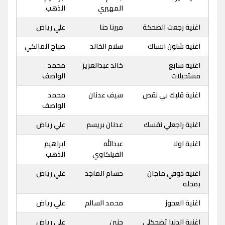
المهيري
الذهب
اغنية رجعت الضحكة
ميرنا حنا
علي رياض
اغنية شلون انساك
سلام الخالد
صباح المالكي
اغنية سابع
خالد عبدالعزيز
محمد
مستحيلات
الواصف
اغنية قلبك بي نقص
سيف عدنان
محمد
الواصف
اغنية راجعلي نفسك
عدنان بريسم
علي رياض
اغنية اولا
عبدالله
ابراهيم
الفيلكاوي
الذهب
اغنية ذوقي ماجان
حسام الماجد
علي رياض
بمحله
اغنية العجوز
محمد السالم
علي رياض
اغنية الدنيا تضحكلي
حنين
علي رياض