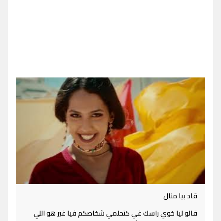
قاد بيا منال
قالو ليا خوي راسك غي كتحلمي شخاصكم فيا غير هو اللي