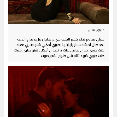
حبيبي منال
عقلي يقاوم نداء كلام القلب شيء يحاول ملء فراغ الذنب
بعد طال آه شحت نار يايايا يا نصيبي أحكلي شنو صاري معك
كنت حبيبي قلبي صافي مات يا نصيبي أحكلي شنو صاري معك
كنت حبيبي ضوء تائه قبل طلوع الفجر صوت