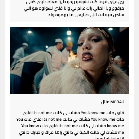
بين عيني فيما كنت نشوفو ريحو دايزا معاه دايني كفي
مرفوع ويا العالي راك عالم بي وانا قلبي لسولوه هو اللي
ساكن فيه انت اللي طبايعي ما يهموه ولد
MORAK منال
قلبي مات You know me مشات لي كانت Its not me قلبي
مات You know me مشات لي كانت Its not me قلبي مات You
know me مشات لي كانت Its not me قلبي مات You know
me مشات لي كانت الكية لي داتني راها مراك و خبارك جاتني
انا فنهارك ليوما