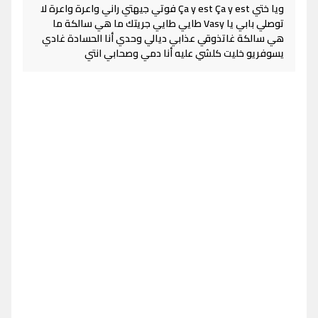
ويا ختي Ça y est Ça y est فوتي جيهتي راني واعرة واعرة لا
توصلي بابي يا Vasy طايي طايي جريتك ما هي سالكة ما
هي سالكة غاتذوقي عذابي ديالي وحدي أنا الحسادة غادي
يسوفريو خليت كلشي عليه أنا دمي وصحابي انتي