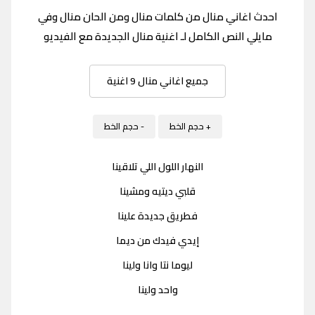
احدث اغاني منال من كلمات منال ومن الحان منال وفي
مايلي النص الكامل لـ اغنية منال الجديدة مع الفيديو
جميع اغاني منال 9 اغنية
+ حجم الخط
- حجم الخط
النهار اللول اللي تلاقينا
قلبي ديتيه ومشينا
فطريق جديدة علينا
إيدي فيدك من ديما
ليوما نتا وانا ولينا
واحد ولينا