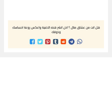
هل انت من عشاق منال ؟ اذن انشر هذه الاغنية واعكس روعة احساسك
وذوقك