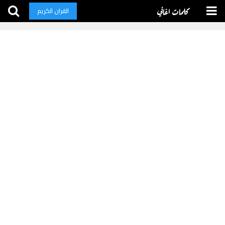
كلمات اغاني
القران الكريم