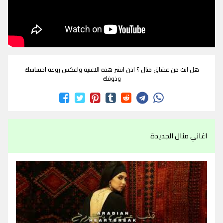
هل انت من عشاق منال ؟ اذن انشر هذه الاغنية واعكس روعة احساسك
وذوقك
اغاني منال الجديدة