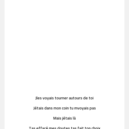
Jles voyais tourner autours de toi
Jétais dans mon coin tu mvoyais pas
Mais jétais là
Tas effacé mes doutes tas fait ton choix