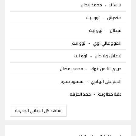
يا ساتر
-
محمد ريحان
هنعيش
-
توو ليت
قبطان
-
توو ليت
الموج عالي اوي
-
توو ليت
لا عاش ولا كان
-
توو ليت
حبيبي انا من غيرك
-
محمد رمضان
الدلع على الهادي
-
محمود محرم
دقة خطاويك
-
حمد الخزينه
شاهد كل الاغاني الجديدة