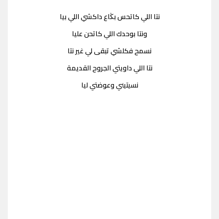
نتا اللي كاتحس بڭاع داكشي اللي بيا
ونتا بوحدك اللي كاتحن عليا
نسمح فكلشي تبقى لي غير نتا
نتا اللي داويتي الجروح القديمة
نسيتيني وعوضتي ليا