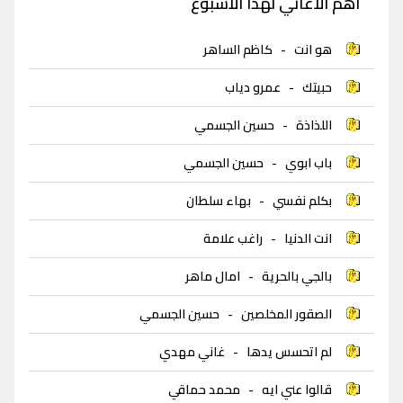
اهم الاغاني لهذا الاسبوع
هو انت
-
كاظم الساهر
حبيتك
-
عمرو دياب
اللذاذة
-
حسين الجسمي
باب ابوي
-
حسين الجسمي
بكلم نفسي
-
بهاء سلطان
انت الدنيا
-
راغب علامة
بالجي بالحرية
-
امال ماهر
الصقور المخلصين
-
حسين الجسمي
لم اتحسس يدها
-
غاني مهدي
قالوا عني ايه
-
محمد حماقي