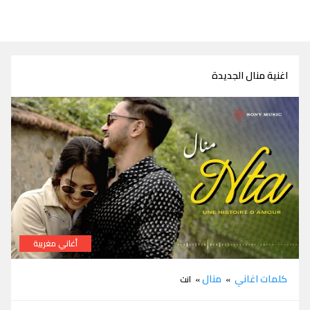
اغنية منال الجديدة
أغاني مغربية
كلمات اغاني
منال
»
» انت