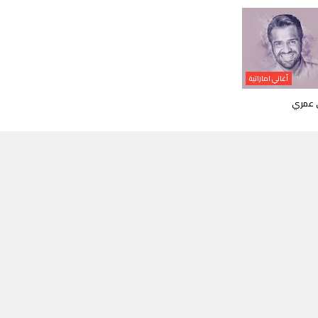
أغاني اماراتية
 عمري