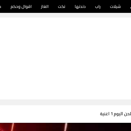
شيلات
راب
دندنها
نكت
الغاز
اقوال وحكم
د
ليوم 1 اغنية