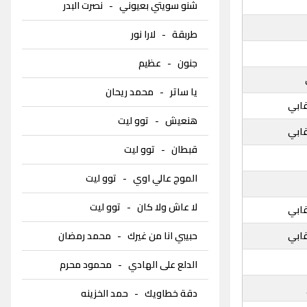
شنو سويتي بعيوني
-
نصرت البدر
طربقة
-
لارا نور
جنون
-
عظيم
يا ساتر
-
محمد ريحان
قابي
هنعيش
-
توو ليت
قابي
قبطان
-
توو ليت
الموج عالي اوي
-
توو ليت
لا عاش ولا كان
-
توو ليت
قابي
قابي
حبيبي انا من غيرك
-
محمد رمضان
الدلع على الهادي
-
محمود محرم
دقة خطاويك
-
حمد الخزينه