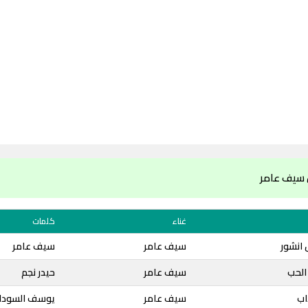
 سيف عامر
غناء
كلمات
 انشور
سيف عامر
سيف عامر
الحب
سيف عامر
حيدر نجم
اب
سيف عامر
يوسف السودا