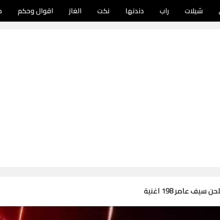
شيلات
راب
دندنها
نكت
الغاز
اقوال وحكم
د
يف عامر 198 اغنية