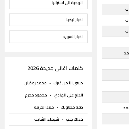
الهجرة الى استراليا
ب
اخبار تركيا
ب
ب
اخبار السويد
مد
كلمات اغاني جديدة 2026
حبيبي انا من غيرك
-
محمد رمضان
الدلع على الهادي
-
محمود محرم
دقة خطاويك
-
حمد الخزينه
مد
خدلك جنب
-
شيماء الشايب