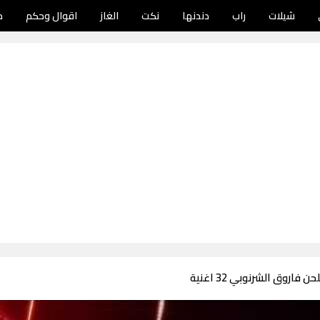
شيلات
راب
دندنها
نكت
الغاز
اقوال وحكم
د
فاروق الشرنوبي 32 اغنية