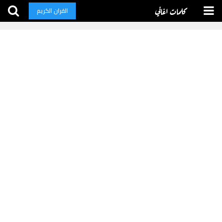
كلمات اغاني
القران الكريم