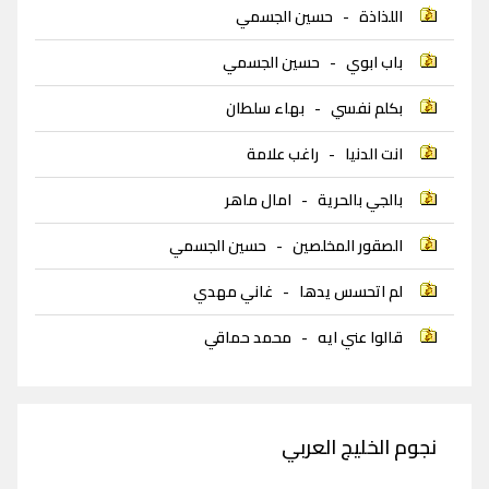
اللذاذة
-
حسين الجسمي
باب ابوي
-
حسين الجسمي
بكلم نفسي
-
بهاء سلطان
انت الدنيا
-
راغب علامة
بالجي بالحرية
-
امال ماهر
الصقور المخلصين
-
حسين الجسمي
لم اتحسس يدها
-
غاني مهدي
قالوا عني ايه
-
محمد حماقي
نجوم الخليج العربي