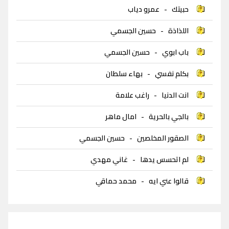
حبيتك
-
عمرو دياب
اللذاذة
-
حسين الجسمي
باب ابوي
-
حسين الجسمي
بكلم نفسي
-
بهاء سلطان
انت الدنيا
-
راغب علامة
بالجي بالحرية
-
امال ماهر
الصقور المخلصين
-
حسين الجسمي
لم اتحسس يدها
-
غاني مهدي
قالوا عني ايه
-
محمد حماقي