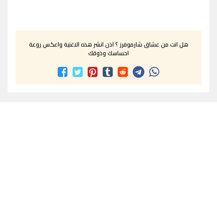
هل انت من عشاق شارموفرز ؟ اذن انشر هذه الاغنية واعكس روعة
احساسك وذوقك