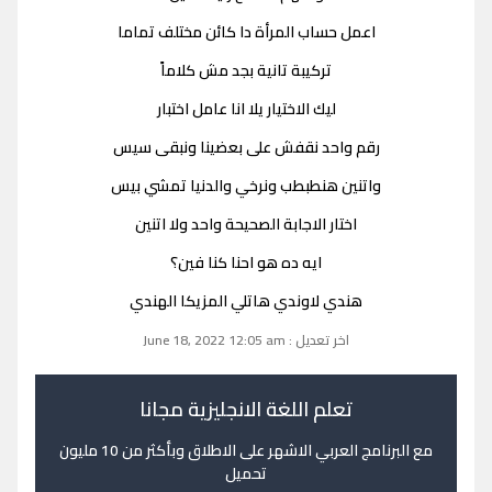
اعمل حساب المرأة دا كائن مختلف تماما
تركيبة تانية بجد مش كلاماً
ليك الاختيار يلا انا عامل اختبار
رقم واحد نقفش على بعضينا ونبقى سيس
واتنين هنطبطب ونرخي والدنيا تمشي بيس
اختار الاجابة الصحيحة واحد ولا اتنين
ايه ده هو احنا كنا فين؟
هندي لاوندي هاتلي المزيكا الهندي
اخر تعديل : June 18, 2022 12:05 am
تعلم اللغة الانجليزية مجانا
مع البرنامج العربي الاشهر على الاطلاق وبأكثر من 10 مليون
تحميل