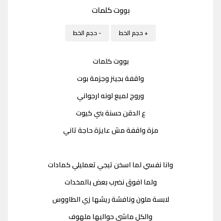
بووت كلمات
+ حجم الخط
- حجم الخط
بووت كلمات
واقفة بجينز وجزمة بوت
وروج لميع لونه ارجواني
ع الدقن حسنة بني كيوت
مزة واقفة مش عايزة حاجة تاني
وانا نفسي لما اسخن تيجي تعمليلي كمادات
ولما افوق نضرب بعض بالمخدات
لابسة ملون ونافشة ريشها زي الطاووس
والكل ماشي حواليها ملهوف