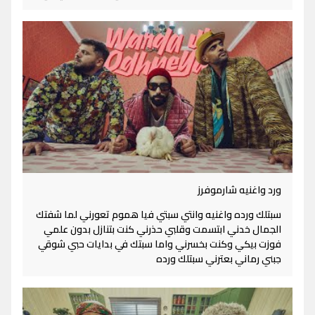
ورد واغنيه شارموفرز
سبتلك ورده واغنيه وانتي سبتي فيا هموم تعورني لما شفتك
الجمال خدني ابتسمت وقلبي حذرني كنت بتنازل بدون علمي
فوزت بيكي وكنت بخسرني واما سبتك في بدايات حبي شوقي
جبني رماني بعترني سبتلك ورده