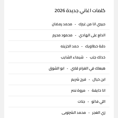
كلمات اغاني جديدة 2026
حبيبي انا من غيرك
-
محمد رمضان
الدلع على الهادي
-
محمود محرم
دقة خطاويك
-
حمد الخزينه
خدلك جنب
-
شيماء الشايب
هبعلك في الغرام قلبي
-
ابو الشوق
ابن خيال
-
فرح شريم
انا خايفة
-
مروة نصر
اللي فاتو
-
جنات
زي الغجر
-
محمد الشرنوبى