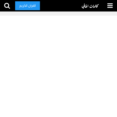
كلمات اغاني
القران الكريم