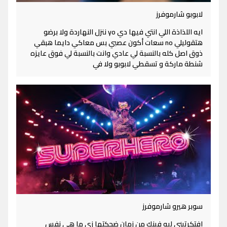
لابوبو شارموفرز
ايه اللذاذة اللي انتي فيها دي yo ننزل النهاردة ولا برضو
هتقوليلي no سعات أكون عصبي بس معاكي دايما هبقي
ذوق اصل كله بالنسبة لي عادي وانت بالنسبة لي فوق عايزه
شنطة ماركة و تسقطي لابوبو ولا في
سوبر هيرو شارموفرز
افتكرتيني ليه فينك من زمان ضحكتها زي ما هى نفس