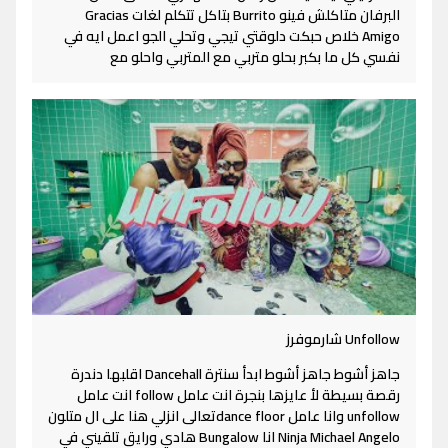
البرفان متاكلش فينو Burrito بتاكل تتكلم لغات Gracias
Amigo خلاص حبكت دلوقتي تيجي وتحلي الجو اعمل ايه في
نفسي كل ما بكبر بحلو متربي مع المتربي واحلو مع
Unfollow شارموفرز
جاهز أشوط جاهز أشوط ابدأ سنترة Dancehall اقلبها دندرة
رقصة بسيطة لأ عايزها بنجرة انت عامل follow انت عامل
unfollow وانا عامل dance floorتعالى انزلي هنا على ال متلون
Ninja Michael Angelo انا Bungalow هادي ورايق تلقيني في