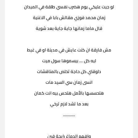
لو جيت عليكي يوم هضرب نفسي طلقة في الميدان
زمان محمد فوزي مقالش بابا في الاغنية
قال ماما زمانها جاية جاية بعد شوية
مش فارقة ان كنت عايش في مدينة او في غيط
ليه كل .... بيسموها سول ميت
دلوقتي كل حاجة تخلص بالمناقشات
انسى زمان سي السيد مات
هتحسسها بالأمل هتحس بيه انت كمان
بعد ما تشد لازم ترخي
.............
وافهم الدماغ رايحة فين