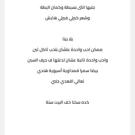
جنبها انثى بسيطة وكمان اليطة
وشعر كيرلي فيرلي هايش
يلا بينا
ممكن احب واحدة علشان بتحب تاكل تين
واحب واحدة تانية عشان لدغتها ف حرف السين
بيضا سمرا قمحاوية آسيوية هندي
تعالي اقعدي جنبي
كده سخنا خف البيت سنة