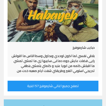
حبايب شارموفرز
بلاقي نفسي لما اكون لوحدي وبحاول وسط الناس ما اقولش
رایی فضلت عايش جوه دماغی سايبها زي ما تمشي تمشي
ما اقبلش كلمه من ابويا عنيد و كلمتي بتمشي بنطفي
تدريجي اسلوبي اتغير وطريقتي شفت ایام صعبه خدت من
تصفح جميع اغاني شارموفرز 57 اغنية