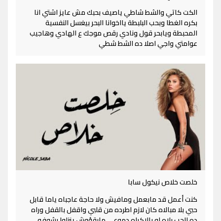
الكت كاتي والشط شاطي ياصيف بحبك مش عايز اشتي انا
بكره الغطا وبحب البلبطة يااخوانا البحر بيغسل النفسية
المحبطة ويابحر قول ونادي رقص موجك ع الهادي وهاجيب
عوامتي واجي اصلا ده الشط شطي
خلصت خلاص نيكول سابا
كنت أعمل قد مابعمل ومافيش ولا حاجة عاجباه ياما قابل
حبي بلا مبالاه كان لازم اطرده من قلبي واقفل بالقفل وراه
ده الحب بلاه لو بالاكراه دموعي مابقؤوش ينزلوا بشوفه