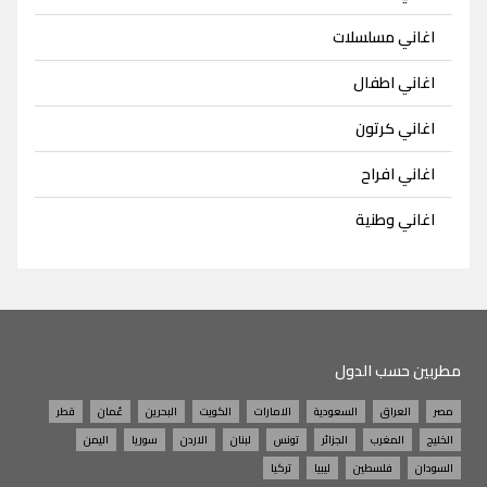
اغاني مسلسلات
اغاني اطفال
اغاني كرتون
اغاني افراح
اغاني وطنية
مطربين حسب الدول
مصر
العراق
السعودية
الامارات
الكويت
البحرين
عُمان
قطر
الخليج
المغرب
الجزائر
تونس
لبنان
الاردن
سوريا
اليمن
السودان
فلسطين
ليبيا
تركيا