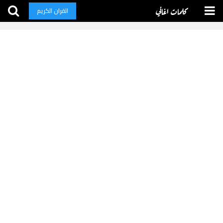
كلمات اغاني
القران الكريم