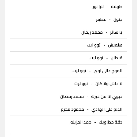
طربقة
-
لارا نور
جنون
-
عظيم
يا ساتر
-
محمد ريحان
هنعيش
-
توو ليت
قبطان
-
توو ليت
الموج عالي اوي
-
توو ليت
لا عاش ولا كان
-
توو ليت
حبيبي انا من غيرك
-
محمد رمضان
الدلع على الهادي
-
محمود محرم
دقة خطاويك
-
حمد الخزينه