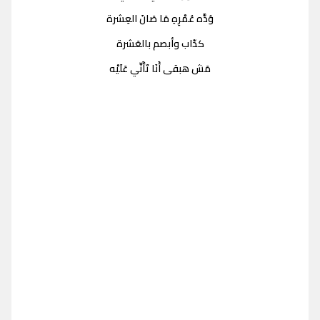
وُدَّه عُمْرِهِ مَا صَانَ العِشرة
كدّاب وأبصم بالعَشرة
مَش هبقى أَنَا تَأَنِّي عَلَيْه