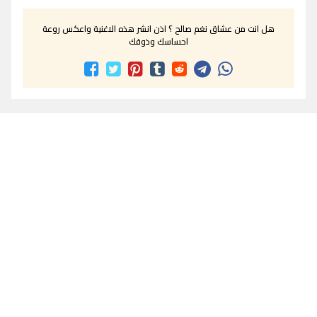
هل انت من عشاق نغم صالح ؟ اذن انشر هذه الاغنية واعكس روعة
احساسك وذوقك