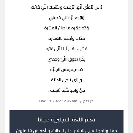
نَاسٌ تَتَمَنَّى أَنَّهَا تُرْضِيك وتنَسّيك اللَّيّ فَاتَك
وَارْجِع لَيَّة للي خدعني
وُدَّه عُمْرِهِ مَا صَانَ العِشرة
كدّاب وأبصم بالعَشرة
مَش هبقى أَنَا تَأَنِّي عَلَيْه
بِكْرًا يدوق اللَّيّ وجعني
دَه ميعرفش الحِنيَّة
وإزاي تيجي الحِنيَّة
مِنْ وَاحِدٍ قَلْبِه نَاسِيَة .
اخر تعديل : June 18, 2022 12:05 am
تعلم اللغة الانجليزية مجانا
مع البرنامج العربي الاشهر على الاطلاق وبأكثر من 10 مليون