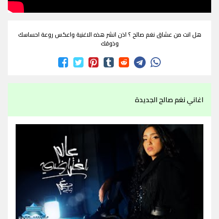
هل انت من عشاق نغم صالح ؟ اذن انشر هذه الاغنية واعكس روعة احساسك
وذوقك
اغاني نغم صالح الجديدة