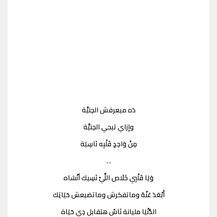
دَه ميعرفش الحِنيَّة
وإزاي تيجي الحِنيَّة
مِنْ وَاحِدٍ قَلْبِه نَاسِيَة
. .
وَيَا قَلْبِي خَلَاص اللَّيّ نَسِيك أنْسَاه
أَبْعَدَ عَنْهُ وماتفكرش وماتضيعش حَيَاتِك
الدُّنْيَا مليانة نَاسٌ هتقابل دِي حَيَاة