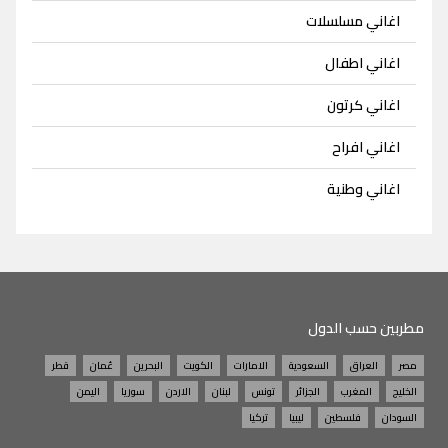
اغاني مسلسلات
اغاني اطفال
اغاني كرتون
اغاني افراح
اغاني وطنية
مطربين حسب الدول
مصر
العراق
السعودية
الامارات
الكويت
البحرين
عُمان
قطر
الخليج
المغرب
الجزائر
تونس
لبنان
الاردن
سوريا
اليمن
السودان
فلسطين
ليبيا
تركيا