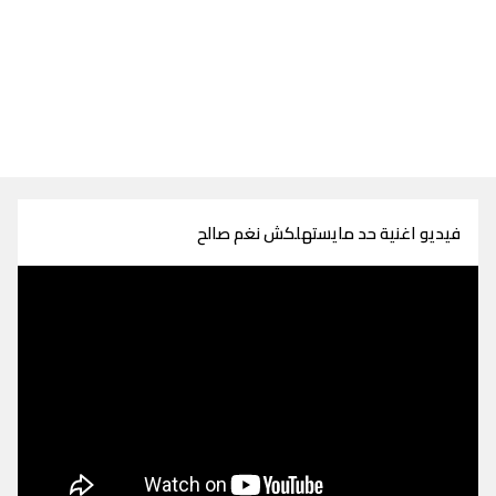
فيديو اغنية حد مايستهلكش نغم صالح