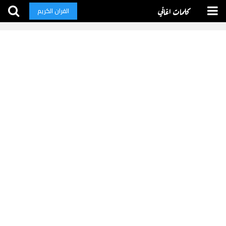
كلمات اغاني
القران الكريم