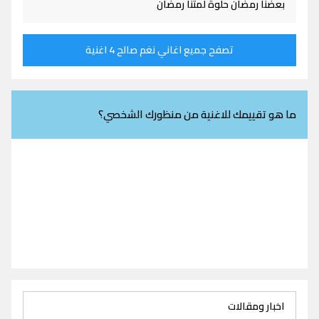
بعضنا رمضان حلوة لمتنا رمضان
تصفح جميع اغاني نغم صالح 4 اغنية
ما هو تقييمك للاغنية من منظورك الشخصي؟
اخبار ومقالات