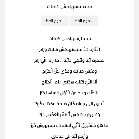
حد مايستهلكش كلمات
+ حجم الخط
- حجم الخط
حد مايستهلكش كلمات
اعْتَبَرَه حَدّ مايستهلكش سَابِك وَرَاح
تفتكره لَيَّة وَتَبْكِي عَلَيْه . . مَا رَاح اللَّيّ رَاح
وَعَيْش حَيَاتِك وعدّي كُلّ الْجَرَّاح
أَنَا اللَّيّ قَبْلَك هدِّتني ياما الْجَرَّاح
أَنَا كُنْت وياه مِنْ الْأَوَّلِ ناوياها خَيْرٌ
أتاري اللى جواه كَان ضلمة وكدّاب كَبِيرٌ
وَعَادِيٌّ جدًا مَش أَزْمَةٌ بِالْعَكْس خَيْرٌ
مَا هُوَ مُسْتَحِيلٌ تَأَنِّي آمنله دَه مفيهوش خَيْرٌ
وَارْجِع لَيَّة للي خدعني