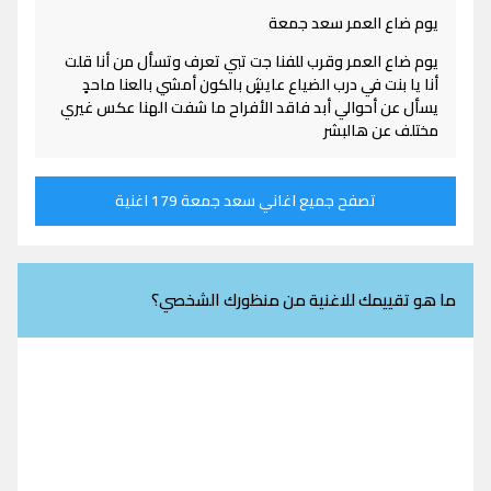
يوم ضاع العمر سعد جمعة
يوم ضاع العمر وقرب للفنا جت تبي تعرف وتسأل من أنا قلت
أنا يا بنت في درب الضياع عايشٍ بالكون أمشي بالعنا ماحدٍ
يسأل عن أحوالي أبد فاقد الأفراح ما شفت الهنا عكس غيري
مختلف عن هالبشر
تصفح جميع اغاني سعد جمعة 179 اغنية
ما هو تقييمك للاغنية من منظورك الشخصي؟