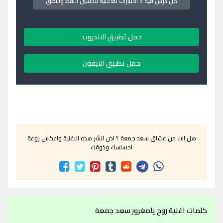
كل درس فيه 5 اختبارات تفاعلية لتحسين اللفظ والنطق
حمل تطبيق الاندرويد
حمل تطبيق الايفون
هل انت من عشاق سعد جمعة ؟ اذن انشر هذه الاغنية واعكس روعة
احساسك وذوقك
كلمات اغنية روح يامغرور سعد جمعة