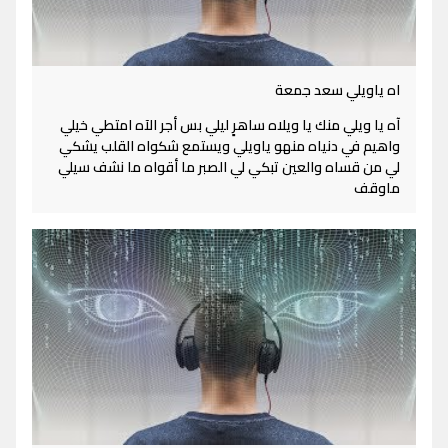
اه ياويلي سعد جمعة
آه يا ويلي منك يا ويلاه ساهرٍ ليلي بس أجر الآه امتطي خيلي
واهيم في دنياه منهو ياويلي ويستمع شكواه القلب يشكي
لي من قساه والعين تبكي لي الصبر ما أقواه ما نشف سيلي
ماوقف