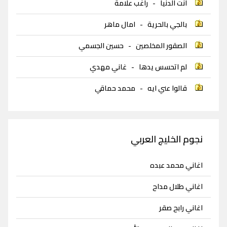
انت الدنيا
-
راغب علامة
بالجي بالحرية
-
امال ماهر
الصقور المخلصين
-
حسين الجسمي
لم اتحسس يدها
-
غاني مهدي
قالوا عني ايه
-
محمد حماقي
نجوم الخليج العربي
اغاني محمد عبده
اغاني طلال مداح
اغاني رابح صقر