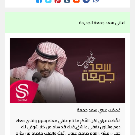
اغاني سعد جمعة الجديدة
غمضت عيني سعد جمعة
غمَّضت عيني لكن الفّكرِ ما نام عقلي معك يسهر وقلبي معك
دوم وشلون يغفىٰ عاشق ٍفيك قد هام من كثر شوقي لك
جفىٰ رمشي النوم صامت عيوني عّنكْ والقلب ماصام من كثرة