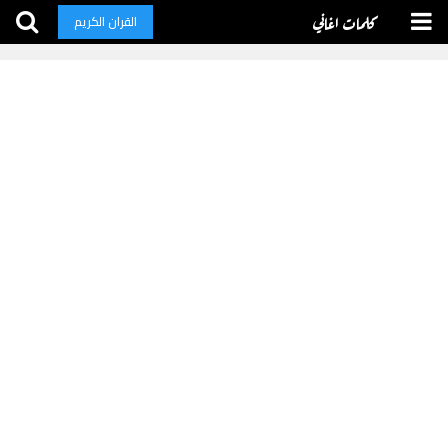
كلمات اغاني
القران الكريم