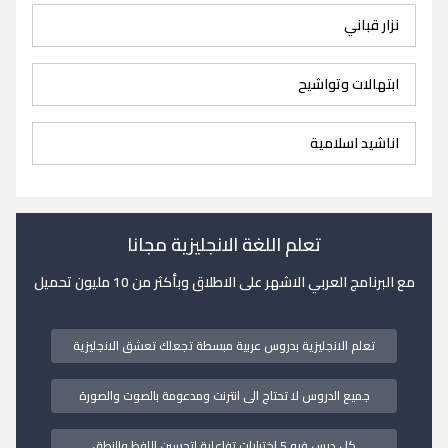
نزار قباني
ابتهالات وتواشيح
اناشيد اسلامية
تعلم اللغة الانجليزية مجانا
مع البرنامج العربي الاشهر على الاطلاق وبأكثر من 10 مليون تحميل
تعلم الانجليزية بدروس عربية مبسطة تجعلك تعشق الانجليزية
جميع الدروس لا تحتاج الى انترنت ومدعومة بالصوت والصورة
كل درس فيه 5 اختبارات تفاعلية لتحسين اللفظ والنطق