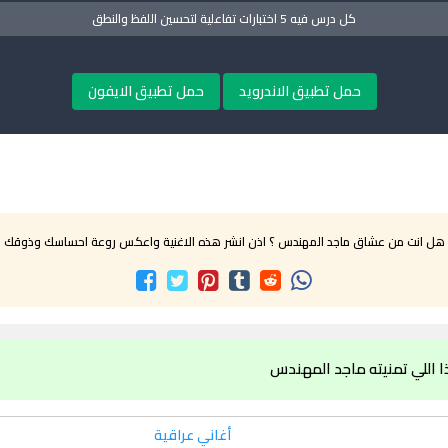
كل درس فيه 5 اختبارات تفاعلية لتحسين اللفظ والنطق
حمل تطبيق الاندرويد
حمل تطبيق الايفون
هل انت من عشاق ماجد المهندس ؟ اذن انشر هذه الاغنية واعكس روعة احساسك وذوقك
 اللي تمنيته ماجد المهندس
أغاني عراقية