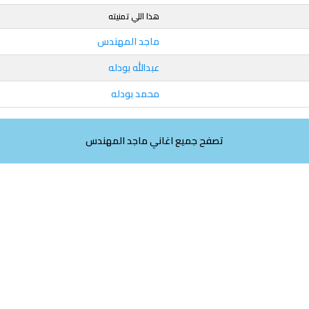
هذا اللي تمنيته
ماجد المهندس
عبدالله بودله
محمد بودله
تصفح جميع اغاني ماجد المهندس