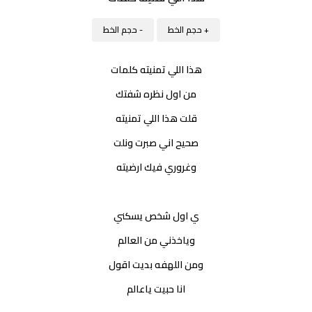
+ حجم الخط
- حجم الخط
هذا اللي تمنيته كلمات
من اول نظره شفتك
قلت هذا اللي تمنيته
صحيح اني صبرت ونلت
وغروري فيك ارضيته
ي اول شخص يسكني
وياخذني من العالم
ومن اللهفه بديت اقول
انا حبيت ياعالم