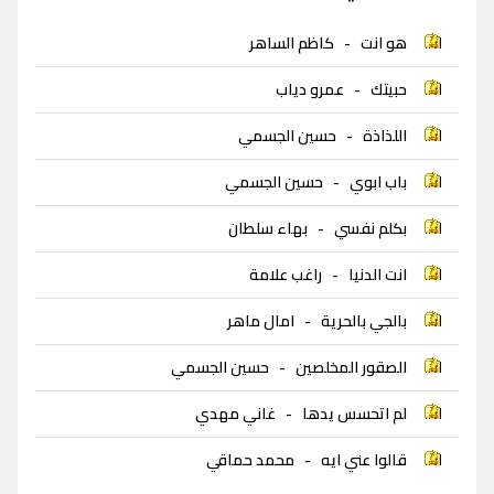
هو انت
-
كاظم الساهر
حبيتك
-
عمرو دياب
اللذاذة
-
حسين الجسمي
باب ابوي
-
حسين الجسمي
بكلم نفسي
-
بهاء سلطان
انت الدنيا
-
راغب علامة
بالجي بالحرية
-
امال ماهر
الصقور المخلصين
-
حسين الجسمي
لم اتحسس يدها
-
غاني مهدي
قالوا عني ايه
-
محمد حماقي