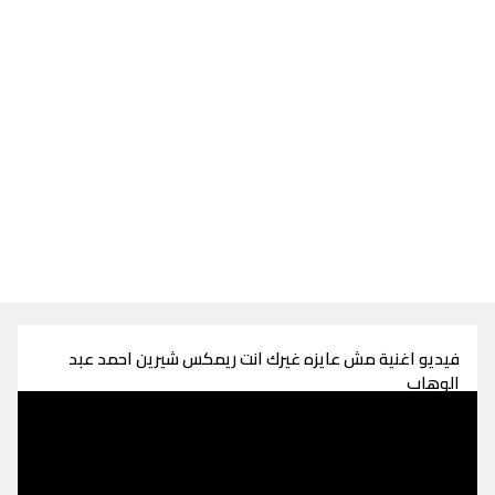
فيديو اغنية مش عايزه غيرك انت ريمكس شيرين احمد عبد
الوهاب