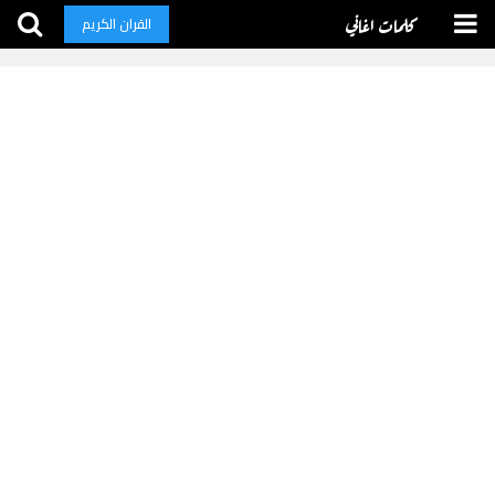
كلمات اغاني
القران الكريم