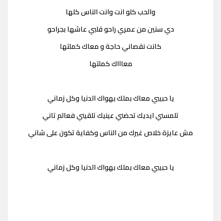
والحب كلو انت وانت الناس كلها
دي سنين من عمري راحو قلبي عاشها بجراحو
كانت نقصاني حاجة و معاك كملتها
معاااك كملتها
يا حبيبي معاك بملك بهواك الدنيا وكل زماني
تلمسني ايديك تحضني عينيك تلقيني فعالم تاني
مش عايزة خلاص غيرك من الناس وكفاية تكون على شاني
يا حبيبي معاك بملك بهواك الدنيا وكل زماني