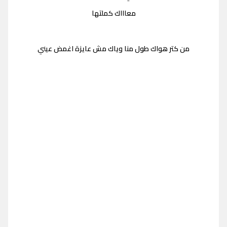
معاااك كملتها
من كتر هواك طول منا وياك مش عايزة اغمض عيني