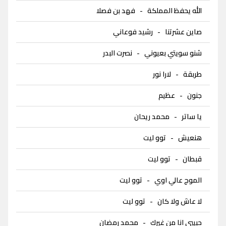
الله يحفظ المملكة
-
فهد بن فصلا
صاين عشرتنا
-
رشيد فوعاني
شنو سويتي بعيوني
-
نصرت البدر
طربقة
-
لارا نور
جنون
-
عظيم
يا ساتر
-
محمد ريحان
هنعيش
-
توو ليت
قبطان
-
توو ليت
الموج عالي اوي
-
توو ليت
لا عاش ولا كان
-
توو ليت
حبيبي انا من غيرك
-
محمد رمضان