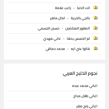
انت الدنيا
-
راغب علامة
بالجي بالحرية
-
امال ماهر
الصقور المخلصين
-
حسين الجسمي
لم اتحسس يدها
-
غاني مهدي
قالوا عني ايه
-
محمد حماقي
نجوم الخليج العربي
اغاني محمد عبده
اغاني طلال مداح
اغاني رابح صقر