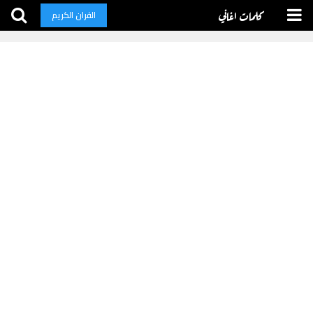
كلمات اغاني
القران الكريم