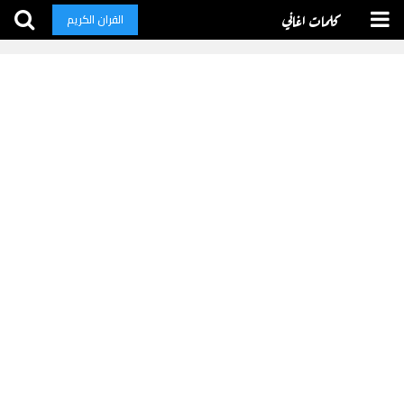
كلمات اغاني
القران الكريم