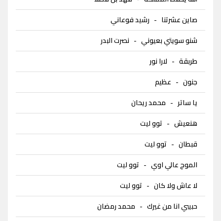
صاين عشرتنا
-
رشيد فوعاني
شنو سويتي بعيوني
-
نصرت البدر
طربقة
-
لارا نور
جنون
-
عظيم
يا ساتر
-
محمد ريحان
هنعيش
-
توو ليت
قبطان
-
توو ليت
الموج عالي اوي
-
توو ليت
لا عاش ولا كان
-
توو ليت
حبيبي انا من غيرك
-
محمد رمضان