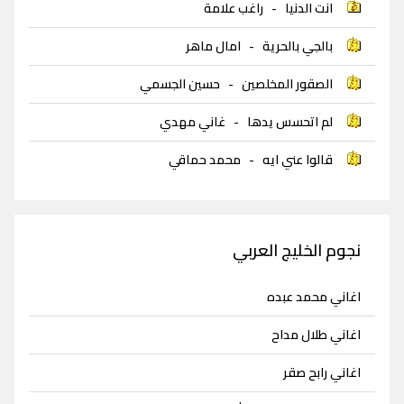
انت الدنيا
-
راغب علامة
بالجي بالحرية
-
امال ماهر
الصقور المخلصين
-
حسين الجسمي
لم اتحسس يدها
-
غاني مهدي
قالوا عني ايه
-
محمد حماقي
نجوم الخليج العربي
اغاني محمد عبده
اغاني طلال مداح
اغاني رابح صقر