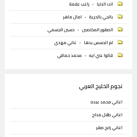
انت الدنيا
-
راغب علامة
بالجي بالحرية
-
امال ماهر
الصقور المخلصين
-
حسين الجسمي
لم اتحسس يدها
-
غاني مهدي
قالوا عني ايه
-
محمد حماقي
نجوم الخليج العربي
اغاني محمد عبده
اغاني طلال مداح
اغاني رابح صقر