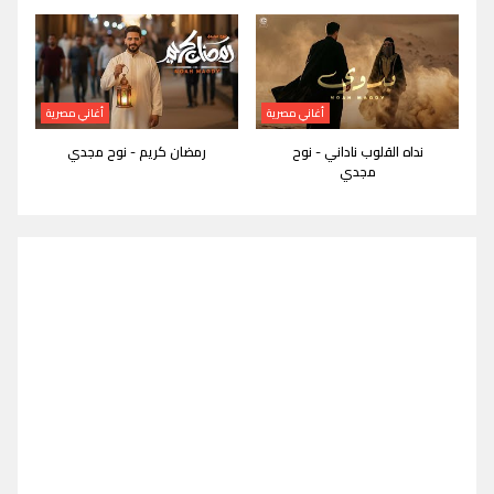
أغاني مصرية
أغاني مصرية
نداه القلوب ناداني - نوح
رمضان كريم - نوح مجدي
مجدي