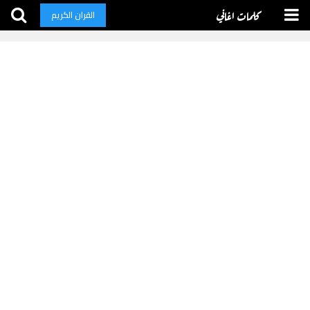
كلمات اغاني
القران الكريم