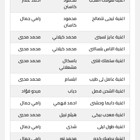
اغنية شوفت العجب
محمود
احمد عمار
كاستن
اغنية تيجى نتصالح
محمود
رامي جمال
كاستن
اغنية عايز تسبنى
محمد كيلاني
محمد محيي
اغنية الناس بتسالنى
محمد كيلاني
محمد محيي
اغنية سلملك قلبى
باسكال
محمد محيي
مشعلاني
اغنية عامل لى طيب
ابتسام
محمد محيي
اغنية الشحن فصل
دياب
ميدو فؤاد
اغنية دايما وحشنى
احمد فهمي
رامي جمال
اغنية معجب بيكى
هيثم نبيل
محمد محيي
اغنية طول ليلى
شذى
رامي جمال
اغنية يرضيك كده
محمد نور
رامي جمال