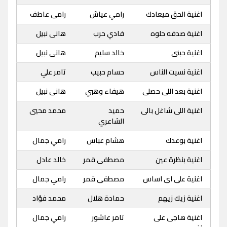
اغنية الحق ميعادك
رامي عياش
رامى عاطف
اغنية صدفه حلوه
فادي حرب
هانى نبيل
اغنية حبنى
خالد سليم
هانى نبيل
اغنية نسيت الناس
حسام حبيب
تامر علي
اغنية بعد اللى حصلى
هيفاء وهبي
هانى نبيل
اغنية اللى شاغل بالى
حميد
محمد محيي
الشاعري
اغنية بوعدك
هشام عباس
رامي جمال
اغنية بنظرة عين
مصطفى قمر
خالد عادل
اغنية على اى اساس
مصطفى قمر
رامي جمال
اغنية زيك زيهم
حمادة هلال
محمد فؤاد
اغنية هاجى على
تامر عاشور
رامي جمال