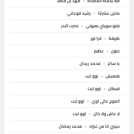
الله يحفظ المملكة
-
فهد بن فصلا
صاين عشرتنا
-
رشيد فوعاني
شنو سويتي بعيوني
-
نصرت البدر
طربقة
-
لارا نور
جنون
-
عظيم
يا ساتر
-
محمد ريحان
هنعيش
-
توو ليت
قبطان
-
توو ليت
الموج عالي اوي
-
توو ليت
لا عاش ولا كان
-
توو ليت
حبيبي انا من غيرك
-
محمد رمضان