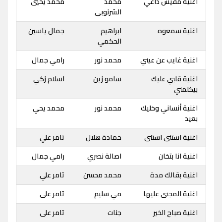
اغنية مفيش داعي
محمد
محمد يحيي
الشرنوبى
اغنية سمعوه
ابراهيم
جمال ياسين
الحكمي
اغنية غايب عن عيني
محمد نور
رامي جمال
اغنية قلبي عليك
سامو زين
اسلام زكي
بيكلمني
اغنية أنساني وخليك
محمد نور
محمد يحي
بعيد
اغنية استنى استنى
حمادة هلال
تامر علي
اغنية انا بتخان
اصالة نصري
رامي جمال
اغنية بقالك مدة
محمد محسن
تامر علي
اغنية المجنى عليها
مي سليم
تامر على
اغنية صباح الخير
جنات
تامر على