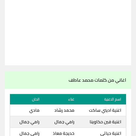
اغاني من كلمات محمد عاطف
اسم الاغنية
غناء
الحان
اغنية اديني ساكت
محمد رشاد
مادي
اغنية فين حكاوينا
رامي جمال
رامي جمال
اغنية حياتي
خديجة معاذ
رامي جمال