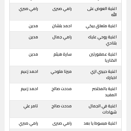
اغنية العوض على
رامي صبرى
رامي صبري
الله
اغنية متعلق بيكي
احمد بتشان
مدين
اغنية روحي عليك
رامي جمال
مدين
بتنادي
اغنية عصفورتين
سارة هيثم
مدين
الكناريا
اغنية حبيبي ازي
ميرنا ملوحي
احمد زعيم
اخبارك
اغنية بالمختصر
مدحت صالح
احمد زعيم
المفيد
اغنية في الجمال
مدحت صالح
تامر علي
شهادات
اغنية مبسوط يا بعد
رامي صبرى
رامي صبري