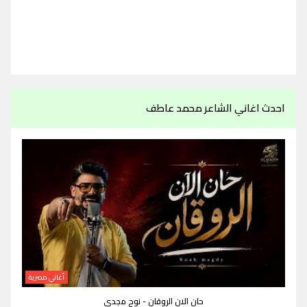
احدث اغاني الشاعر محمد عاطف
أغاني مصرية
حان الان الروقان - نوح مجدي