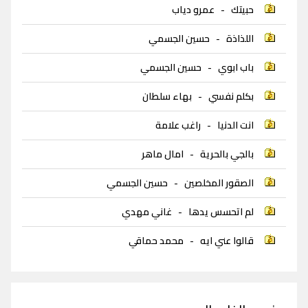
حبيتك
-
عمرو دياب
اللذاذة
-
حسين الجسمي
باب ابوي
-
حسين الجسمي
بكلم نفسي
-
بهاء سلطان
انت الدنيا
-
راغب علامة
بالجي بالحرية
-
امال ماهر
الصقور المخلصين
-
حسين الجسمي
لم اتحسس يدها
-
غاني مهدي
قالوا عني ايه
-
محمد حماقي