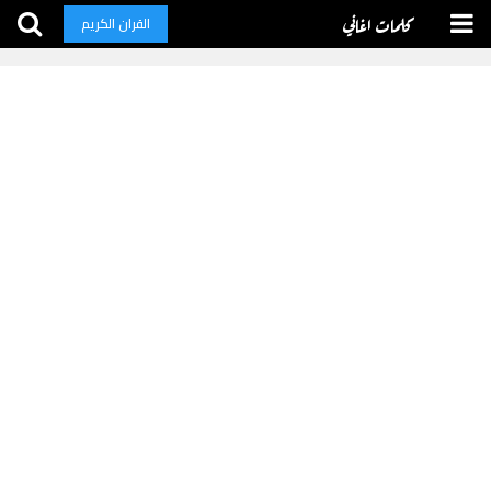
كلمات اغاني
القران الكريم