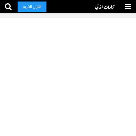
كلمات اغاني
القران الكريم