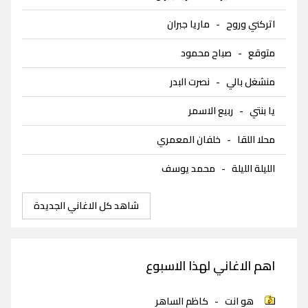
اتركني وروح
-
ماريا جبران
متوقع
-
صباح محمود
منشغل بالي
-
نصرت البدر
يا بنتي
-
ربيع الاسمر
محلا اللقا
-
خلفان المعمري
الليلة الليلة
-
محمد يوسف
شاهد كل الاغاني الجديدة
اهم الاغاني لهذا الاسبوع
هو انت
-
كاظم الساهر