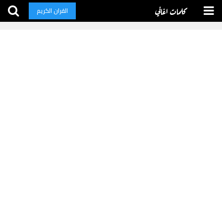
كلمات اغاني
القران الكريم