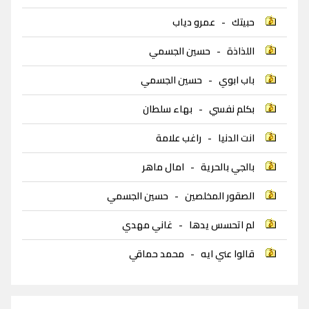
حبيتك
-
عمرو دياب
اللذاذة
-
حسين الجسمي
باب ابوي
-
حسين الجسمي
بكلم نفسي
-
بهاء سلطان
انت الدنيا
-
راغب علامة
بالجي بالحرية
-
امال ماهر
الصقور المخلصين
-
حسين الجسمي
لم اتحسس يدها
-
غاني مهدي
قالوا عني ايه
-
محمد حماقي