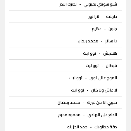
شنو سويتي بعيوني
-
نصرت البدر
طربقة
-
لارا نور
جنون
-
عظيم
يا ساتر
-
محمد ريحان
هنعيش
-
توو ليت
قبطان
-
توو ليت
الموج عالي اوي
-
توو ليت
لا عاش ولا كان
-
توو ليت
حبيبي انا من غيرك
-
محمد رمضان
الدلع على الهادي
-
محمود محرم
دقة خطاويك
-
حمد الخزينه