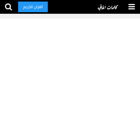
كلمات اغاني
القران الكريم