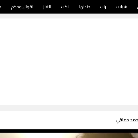
شيلات
راب
دندنها
نكت
الغاز
اقوال وحكم
د
حمد حماقي