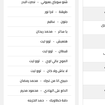
شنو سويتي بعيوني
-
نصرت البدر
طربقة
-
لارا نور
جنون
-
عظيم
يي
يا ساتر
-
محمد ريحان
هنعيش
-
توو ليت
قبطان
-
توو ليت
الموج عالي اوي
-
توو ليت
لا عاش ولا كان
-
توو ليت
حبيبي انا من غيرك
-
محمد رمضان
الدلع على الهادي
-
محمود محرم
دقة خطاويك
-
حمد الخزينه