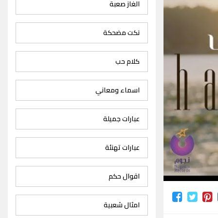
الغاز صعبة
نكت مضحكة
كلام حب
اسماء ومعاني
عبارات جميلة
عبارات تهنئة
اقوال حكم
امثال شعبية