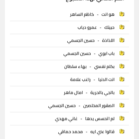
هو انت
-
كاظم الساهر
حبيتك
-
عمرو دياب
اللذاذة
-
حسين الجسمي
باب ابوي
-
حسين الجسمي
بكلم نفسي
-
بهاء سلطان
انت الدنيا
-
راغب علامة
بالجي بالحرية
-
امال ماهر
الصقور المخلصين
-
حسين الجسمي
لم اتحسس يدها
-
غاني مهدي
قالوا عني ايه
-
محمد حماقي