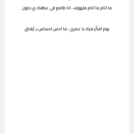
ما انام ما انام ملهوف ، انا طامع في عطفك يَ حنون
يوم افكّر فيك يا عمري ، ما احس احساس بـ رْهاق