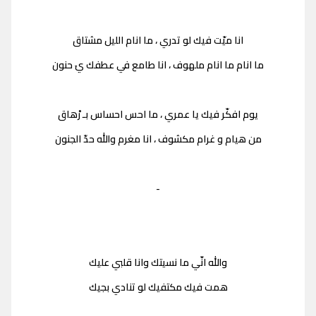
انا ميّت فيك لو تدري ، ما انام الليل مشتاق
ما انام ما انام ملهوف ، انا طامع في عطفك يَ حنون
يوم افكّر فيك يا عمري ، ما احس احساس بـ رْهاق
من هيام و غرام مكشوف ، انا مغرم والله حدّ الجنون
-
والله انّي ما نسيتك وانا قلبي عليك
همت فيك مكتفيك لو تنادي بجيك