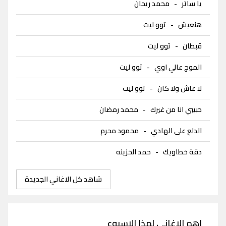
يا ساتر
-
محمد ريحان
هنعيش
-
توو ليت
قبطان
-
توو ليت
الموج عالي اوي
-
توو ليت
لا عاش ولا كان
-
توو ليت
حبيبي انا من غيرك
-
محمد رمضان
الدلع على الهادي
-
محمود محرم
دقة خطاويك
-
حمد الخزينه
شاهد كل الاغاني الجديدة
اهم الاغاني لهذا الاسبوع