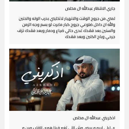
جاري الانتظار عبدالله ال مخلص
لمني من جروح الوقت والانهيار لاتخليني بدرب الوله والحنين
والله ان داخل ضلوعي جروح كبار مابرت لو بسم وجه الزمن
والسنين بعد فقدك غدى حالي ضياع ودمار وبعد فقدك نزف
جرحي وباح الكنين وبعد فقدك
اذكريني عبدالله ال مخلص
ي ليلي ابيه و يبيني وش اللي تغير فينا هوى القلب وين و