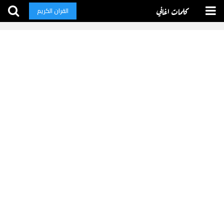
كلمات اغاني
القران الكريم