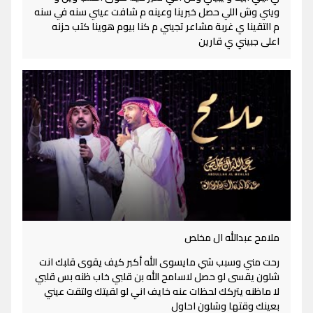
ويني وش اللي حصل خبرينا وعينه م شافت عيني سنه في سنه
م التقينا ي غربة مشاعر تجيني م كنا بيوم هوينا كتب حزنه
اعلى جبيني ي قارين
ملامح عبدالله ال مخلص
رحت مني وسبب شي مايسوى الله أكبر كيف يقوى قلبك انت
شلون يقسى لو حصل لاسامح الله بن قلبي خاب ظنه بس قلبي
لا ماظنه يتركك لحظات عنه خايف اني لو لقيتك ولتقت عيني
بعينك وقتها وشلون احاول