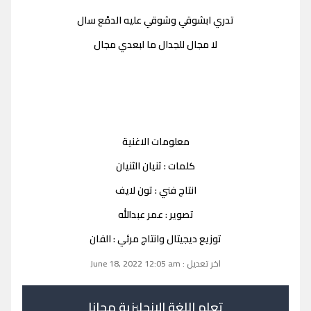
تدري ابشوقي وشوقي عليه الدمْع سال
لا مجال للجدال ما لبعدي مجال
معلومات الاغنية
كلمات : ثنيان الثنيان
انتاج فني : تون لايف
تصوير : عمر عبدالله
توزيع ديجيتال وانتاج مرئي : الفان
اخر تعديل : June 18, 2022 12:05 am
تعلم اللغة الانجليزية مجانا