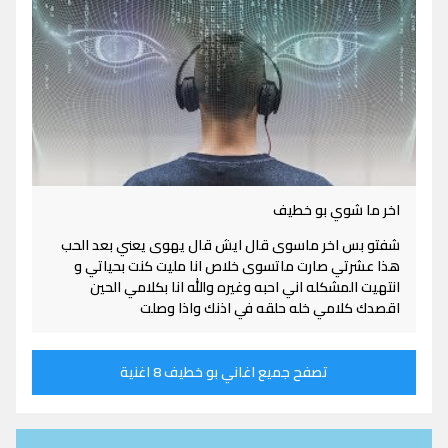
اخر ما شوي بو خطيف
شفتو بس اخر ماسوى قال ايش قال يهوى يعني بعد الحب
هذا عشرتي صارت ماتسوى خلاص انا مليت كنت بحياتي و
انتهيت المشكله اني احبه وغيره والله انا بكلامي الحين
اقصدك كلامي خله حلقه في اذنك واذا وصلت
تصفح جميع اغاني بو خطيف 8 اغنية