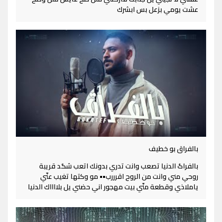
عشت يومي بزعل بس ابشرك
بالفراق بو خطيف
بالفراگ الدنيا تصعب وانت تدري بدونك اتعب شگد قريبة
روحي مني وانت من الروح اقرررب•• مو وكتها تغيب عنّي
ياملاذي وقطعة منّي بيت مهجور اني حضني يل بلااااك الدنيا