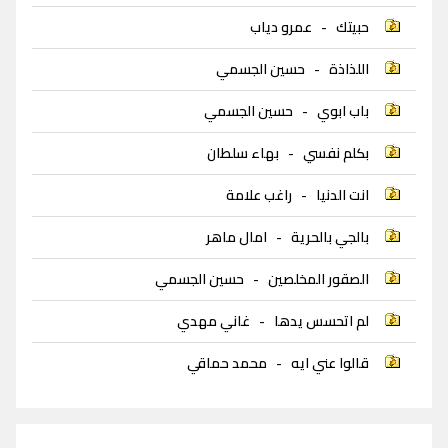
حبيتك
-
عمرو دياب
اللذاذة
-
حسين الجسمي
باب ابوي
-
حسين الجسمي
بكلم نفسي
-
بهاء سلطان
انت الدنيا
-
راغب علامة
بالجي بالحرية
-
امال ماهر
الصقور المخلصين
-
حسين الجسمي
لم اتحسس يدها
-
غاني مهدي
قالوا عني ايه
-
محمد حماقي