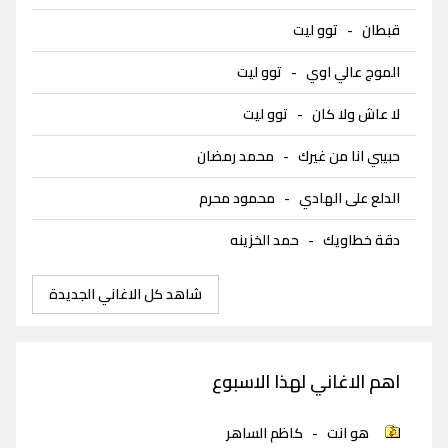
قبطان
-
توو ليت
الموج عالي اوي
-
توو ليت
لا عاش ولا كان
-
توو ليت
حبيبي انا من غيرك
-
محمد رمضان
الدلع على الهادي
-
محمود محرم
دقة خطاويك
-
حمد الخزينه
شاهد كل الاغاني الجديدة
اهم الاغاني لهذا الاسبوع
هو انت
-
كاظم الساهر