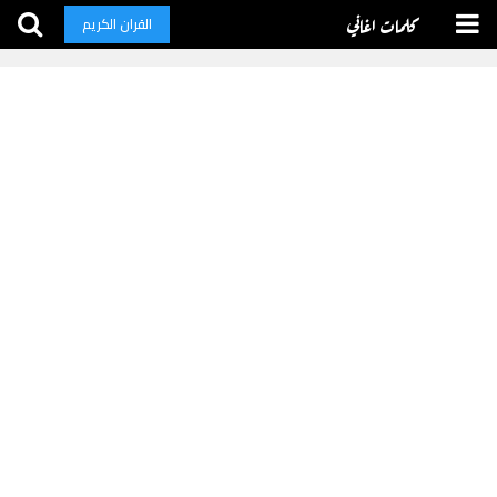
كلمات اغاني
القران الكريم