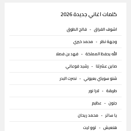
كلمات اغاني جديدة 2026
اشوف الفراق
-
فالح الطوق
وجهة نظر
-
محمد خيري
الله يحفظ المملكة
-
فهد بن فصلا
صاين عشرتنا
-
رشيد فوعاني
شنو سويتي بعيوني
-
نصرت البدر
طربقة
-
لارا نور
جنون
-
عظيم
يا ساتر
-
محمد ريحان
هنعيش
-
توو ليت