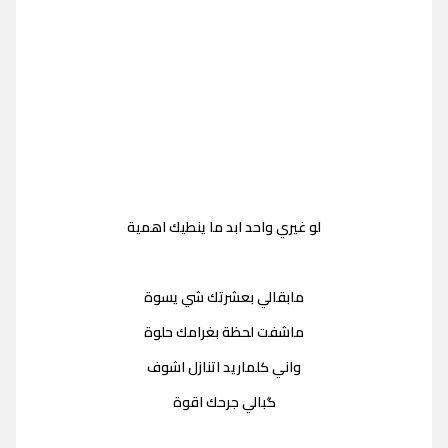
لو غيري واحد ابد ما ينطيك اهمية
مابقالي بعشرتك شي يسوة
ماشفت لحظة بغرامك حلوة
واني كلماريد اتنازل اشوف
گبالي جرحك اقوة