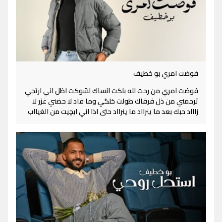
فوضت امري بو خطيف
فوضت امري من رحت لله بلكت انساك لشوكت اظل اني ارتجي
ترحمني من ذل فرقاك طولت خلگي وما فاد لا حضني غزر لا
زاااد حبك بعد ما ينرااد ما ينرااد حتى اذا اني ابچيت من الغيااب