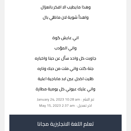
وهذا مايطيب الا افكر بانعزال
واهدأ شوية لان ماظلي بال
اني عايش گوة
واني المؤدب
جاوبت كل واحد سأل عن حبنا واخباره
جنة گلت واني متت من حبك وناره
ظليت اكحل عين ابد ماباجية اعلية
واني عليك عيوني كل يومية مطارة
تم النشر : January 24, 2023 10:28 am
اخر تعديل : May 15, 2023 2:37 am
تعلم اللغة الانجليزية مجانا