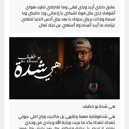
عشق دنياي أريد وياي تبقى وما تفارقني نطرت هواي
أشوفك جاي بكل قوة تشبكني يا إدماني ويا عافيتي ويا
نسمة وفاتت بريتي بدونك يا بعد بيتي أحس الدنيا تخنقني
غرامك ما أريد أنساه ولا أستغني عن حبك تعال
هي شدة بو خطيف
هي شدةوفترة صعبة وتنتهي يل مااجيت وراح اخلي عيوني
تضحك تضحك بگد ما بچيت وياية الله وعادي من وحدي
عفتني لا تجيني يل جنابك فارگتني ملل صح عايش ملل وصح