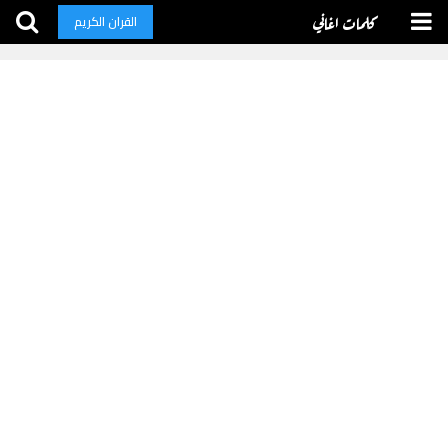
كلمات اغاني
القران الكريم