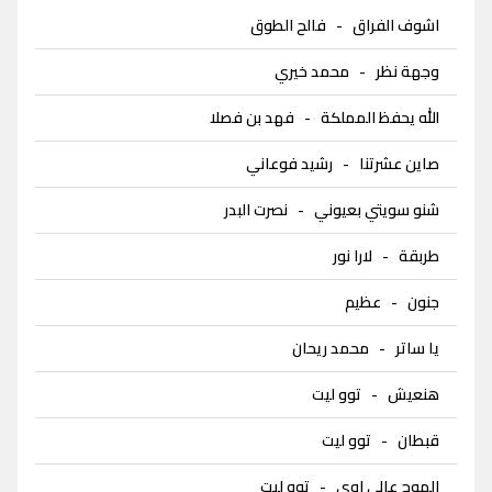
اشوف الفراق
-
فالح الطوق
وجهة نظر
-
محمد خيري
الله يحفظ المملكة
-
فهد بن فصلا
صاين عشرتنا
-
رشيد فوعاني
شنو سويتي بعيوني
-
نصرت البدر
طربقة
-
لارا نور
جنون
-
عظيم
يا ساتر
-
محمد ريحان
هنعيش
-
توو ليت
قبطان
-
توو ليت
الموج عالي اوي
-
توو ليت