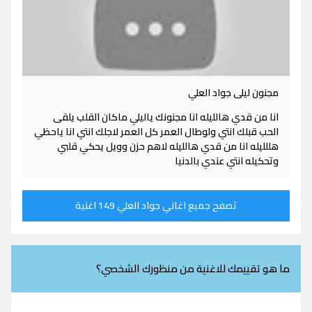
مجنون ليلى جواد العلي
انا من قدي هالليله انا مجنونك ياليلي ماكان القلب يلقى
الحب قبلك انتي ولوطال العمر كل العمر لاجلك انتي انا ياحظي
هللليله انا من قدي هالليله لاهم حزن وويل يحكي قلبي
وتحكيله انتي عندي بالدنيا
تصفح جميع اغاني جواد العلي 149 اغنية
ما هو تقييمك للاغنية من منظورك الشخصي؟