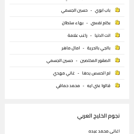
باب ابوي
-
حسين الجسمي
بكلم نفسي
-
بهاء سلطان
انت الدنيا
-
راغب علامة
بالجي بالحرية
-
امال ماهر
الصقور المخلصين
-
حسين الجسمي
لم اتحسس يدها
-
غاني مهدي
قالوا عني ايه
-
محمد حماقي
نجوم الخليج العربي
اغاني محمد عبده