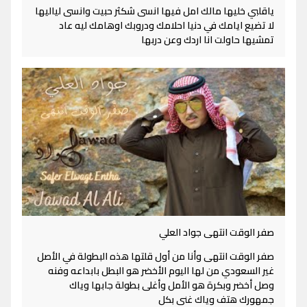
ياقلبي خليها مالك امل فيها انسى شكثر حبيت وانسى لياليها
لا تضيع ايامك في دنيا احلامك ودروبك اوهامك ليه عاد
تمشيها حاولت انا اردك وعن دربها
صفر الوقت انتهى جواد العلي
صفر الوقت انتهى وأنا من أول قلتها هذه البطولة في الأصل
غير السعودي من لها اليوم الأخضر هو البطل بابداعه وفنه
وصل أخضر وبكرة هو الأمل وأغلى بطولة جابها وياك
جمهورك هتف وياك غنى بكل