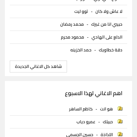
لا عاش ولا كان
-
توو ليت
حبيبي انا من غيرك
-
محمد رمضان
الدلع على الهادي
-
محمود محرم
دقة خطاويك
-
حمد الخزينه
شاهد كل الاغاني الجديدة
اهم الاغاني لهذا الاسبوع
هو انت
-
كاظم الساهر
حبيتك
-
عمرو دياب
اللذاذة
-
حسين الجسمي