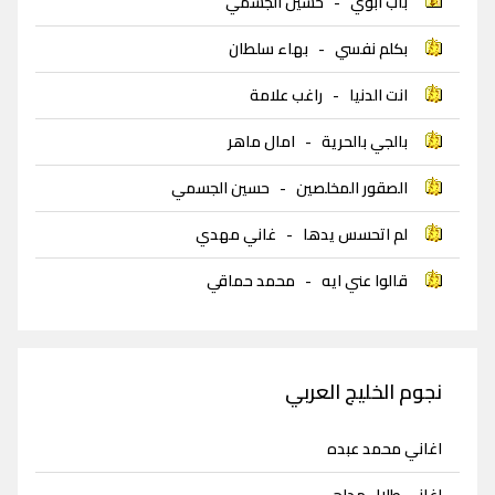
باب ابوي
-
حسين الجسمي
بكلم نفسي
-
بهاء سلطان
انت الدنيا
-
راغب علامة
بالجي بالحرية
-
امال ماهر
الصقور المخلصين
-
حسين الجسمي
لم اتحسس يدها
-
غاني مهدي
قالوا عني ايه
-
محمد حماقي
نجوم الخليج العربي
اغاني محمد عبده