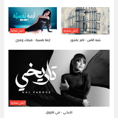
أغاني مصرية
أغاني لبنانية
شبه الناس - تامر عاشور
ازمة نفسية - هيفاء وهبي
أغاني مصرية
تاريخي - مي فاروق