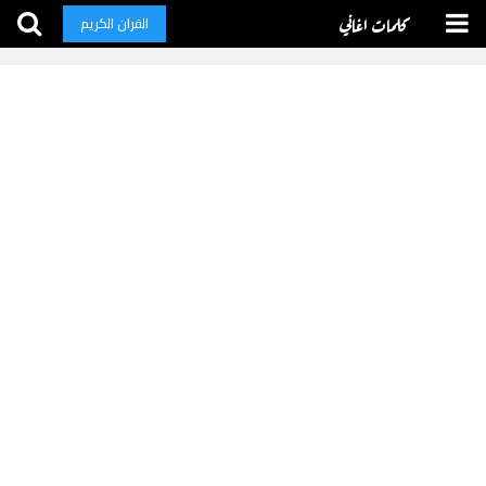
كلمات اغاني
القران الكريم