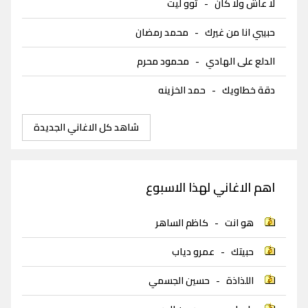
لا عاش ولا كان
-
توو ليت
حبيبي انا من غيرك
-
محمد رمضان
الدلع على الهادي
-
محمود محرم
دقة خطاويك
-
حمد الخزينه
شاهد كل الاغاني الجديدة
اهم الاغاني لهذا الاسبوع
هو انت
-
كاظم الساهر
حبيتك
-
عمرو دياب
اللذاذة
-
حسين الجسمي