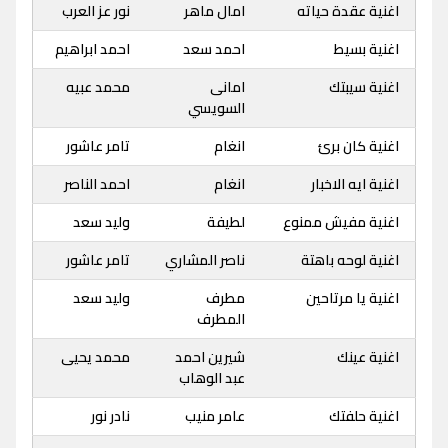
اغنية عقدة حياته
امال ماهر
نور عز العرب
اغنية بسيط
احمد سعد
احمد ابراهيم
اغنية سيبتك
امانى
محمد عبيه
السويسي
اغنية كان برئ
انغام
تامر عاشور
اغنية ايه الاخبار
انغام
احمد الناصر
اغنية مفيش ممنوع
لطيفة
وليد سعد
اغنية لوحه باهتة
ناصر المشاري
تامر عاشور
اغنية يا مرتاحين
مطرف
وليد سعد
المطرف
اغنية عينك
شيرين احمد
محمد يحيى
عبد الوهاب
اغنية حلفتك
عامر منيب
نادر نور