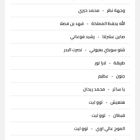
وجهة نظر
-
محمد خيري
الله يحفظ المملكة
-
فهد بن فصلا
صاين عشرتنا
-
رشيد فوعاني
شنو سويتي بعيوني
-
نصرت البدر
طربقة
-
لارا نور
جنون
-
عظيم
يا ساتر
-
محمد ريحان
هنعيش
-
توو ليت
قبطان
-
توو ليت
الموج عالي اوي
-
توو ليت