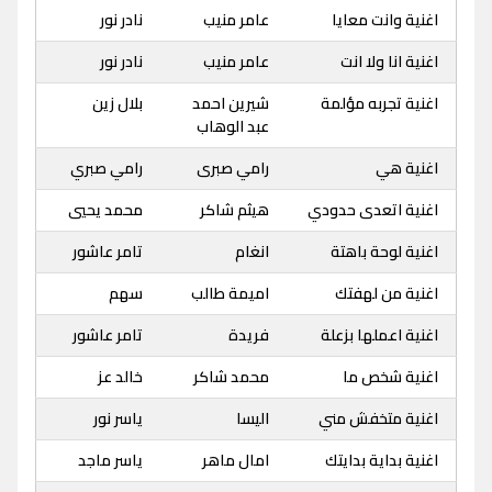
اغنية وانت معايا
عامر منيب
نادر نور
اغنية انا ولا انت
عامر منيب
نادر نور
اغنية تجربه مؤلمة
شيرين احمد
بلال زين
عبد الوهاب
اغنية هي
رامي صبرى
رامي صبري
اغنية اتعدى حدودي
هيثم شاكر
محمد يحيي
اغنية لوحة باهتة
انغام
تامر عاشور
اغنية من لهفتك
اميمة طالب
سهم
اغنية اعملها بزعلة
فريدة
تامر عاشور
اغنية شخص ما
محمد شاكر
خالد عز
اغنية متخفش مني
اليسا
ياسر نور
اغنية بداية بدايتك
امال ماهر
ياسر ماجد