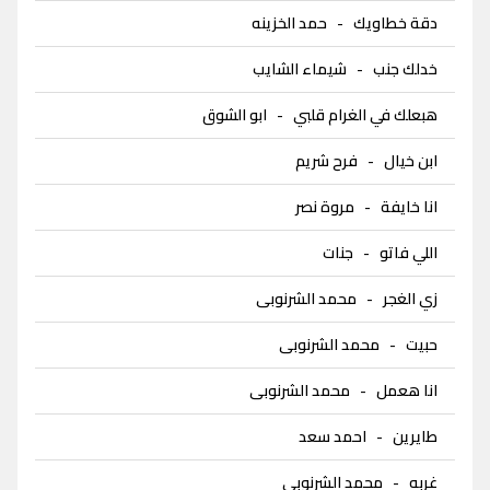
دقة خطاويك
-
حمد الخزينه
خدلك جنب
-
شيماء الشايب
هبعلك في الغرام قلبي
-
ابو الشوق
ابن خيال
-
فرح شريم
انا خايفة
-
مروة نصر
اللي فاتو
-
جنات
زي الغجر
-
محمد الشرنوبى
حبيت
-
محمد الشرنوبى
انا هعمل
-
محمد الشرنوبى
طايرين
-
احمد سعد
غربه
-
محمد الشرنوبى