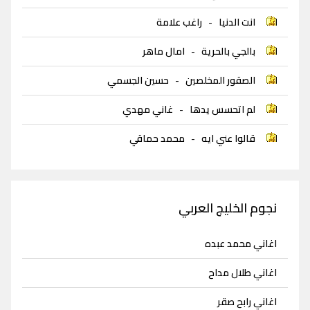
انت الدنيا
-
راغب علامة
بالجي بالحرية
-
امال ماهر
الصقور المخلصين
-
حسين الجسمي
لم اتحسس يدها
-
غاني مهدي
قالوا عني ايه
-
محمد حماقي
نجوم الخليج العربي
اغاني محمد عبده
اغاني طلال مداح
اغاني رابح صقر