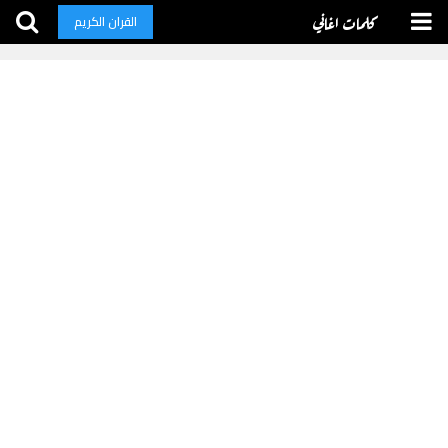
كلمات اغاني
القران الكريم