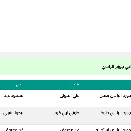
ني جورج الراسي
كلمات
الحان
جورج الراسي بعمل
علي المولى
محمود عيد
ورج الراسي حلوة
​طوني ابي كرم​
نيكولا شبلي
ورج الراسي استحاله
غير معروف
غير معروف