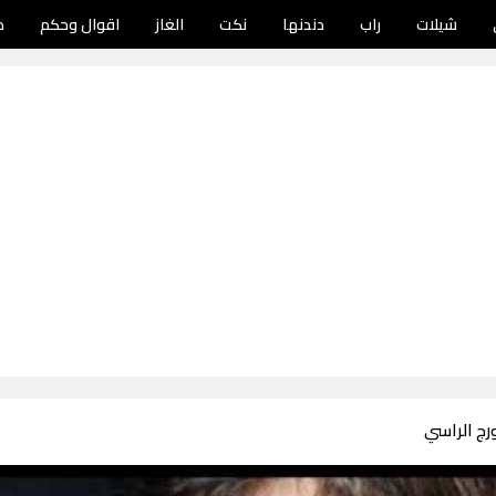
شيلات
راب
دندنها
نكت
الغاز
اقوال وحكم
د
رج الراسي