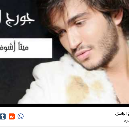
كلمات اغاني جورج الراسي
 الراسي